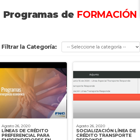
Acceso a Financiación
Programas de
FORMACIÓN
Medidas de seguridad y operación
Estrategia Comercial
Filtrar la Categoría:
Fortalecimiento Empresarial
Internacionalización
Formación
Infraestructura Logística
Articulación Institucional
Agosto 26, 2020
Agosto 26, 2020
LÍNEAS DE CRÉDITO
SOCIALIZACIÓN LÍNEA DE
PREFERENCIAL PARA
CRÉDITO TRANSPORTE