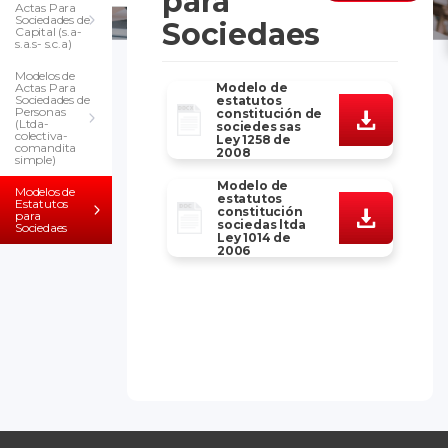
para
Actas Para
Sociedades de
Sociedaes
Capital (s.a-
s.a.s- s.c.a)
Modelos de
Actas Para
Modelo de
Sociedades de
estatutos
Personas
constitución de
(Ltda-
sociedes sas
colectiva-
Ley 1258 de
comandita
2008
simple)
Modelo de
Modelos de
estatutos
Estatutos
constitución
para
sociedas ltda
Sociedaes
Ley 1014 de
2006