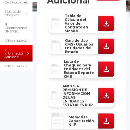
Adicional
Certificaciones
2 Listas de
Chequeo
Tabla de
Cálculo del
Valor del
III
Contrato en
Clasificaciones
SMMLV
UNSPSC
IV Normativa
Guia de Uso
CMS - Usuarios
Entidades del
V
Estado
Información
Adicional
Lista de
Chequeo para
VI Manuales
Entidades del
Estado Reporte
CMS
ANEXO 4.
REMISIÓN DE
INFORMACIÓN
DE LAS
ENTIDADES
ESTATALES RUP
Memorias
Capacitación
NIIF