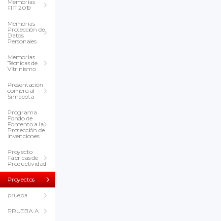
Memorias
FIIT 2019
Memorias
Protección de
Datos
Personales
Memorias
Técnicas de
Vitrinismo
Presentación
comercial
Simacota
Programa
Fondo de
Fomento a la
Protección de
Invenciones
Proyecto
Fábricas de
Productividad
Proyectos
prueba
PRUEBA A