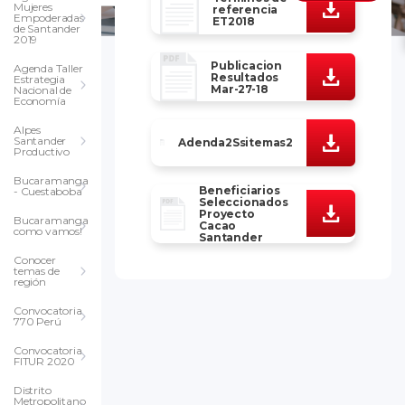
Mujeres
referencia
Empoderadas
ET2018
de Santander
2019
Publicacion
Agenda Taller
Resultados
Estrategia
Mar-27-18
Nacional de
Economía
Alpes
Santander
Adenda2Ssitemas2
Productivo
Bucaramanga
Beneficiarios
- Cuestaboba
Seleccionados
Proyecto
Bucaramanga
Cacao
como vamos!
Santander
Conocer
temas de
región
Convocatoria
770 Perú
Convocatoria
FITUR 2020
Distrito
Metropolitano