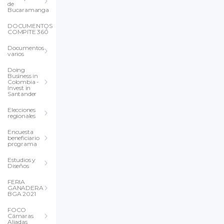
de
Bucaramanga
DOCUMENTOS
COMPITE 360
Documentos
varios
Doing
Business in
Colombia -
Invest in
Santander
Elecciones
regionales
Encuesta
beneficiario
programa
Estudios y
Diseños
FERIA
GANADERA
BGA 2021
FOCO
Cámaras
Aliadas