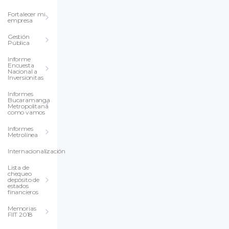
Fortalecer mi
empresa
Gestión
Pública
Informe
Encuesta
Nacional a
Inversionitas
Informes
Bucaramanga
Metropolitana
como vamos
Informes
Metrolínea
Internacionalización
Lista de
chequeo
depósito de
estados
financieros
Memorias
FIIT 2018