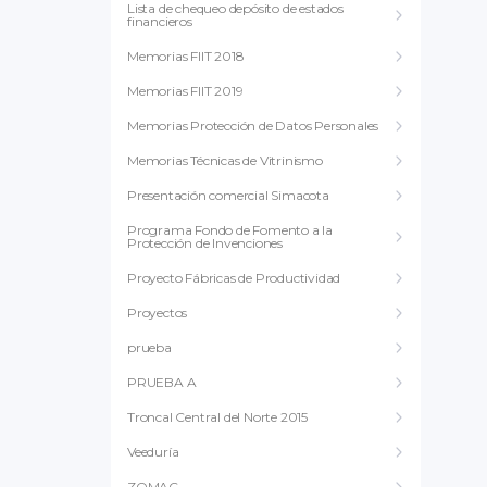
Lista de chequeo depósito de estados
financieros
Memorias FIIT 2018
Memorias FIIT 2019
Memorias Protección de Datos Personales
Memorias Técnicas de Vitrinismo
Presentación comercial Simacota
Programa Fondo de Fomento a la
Protección de Invenciones
Proyecto Fábricas de Productividad
Proyectos
prueba
PRUEBA A
Troncal Central del Norte 2015
Veeduría
ZOMAC