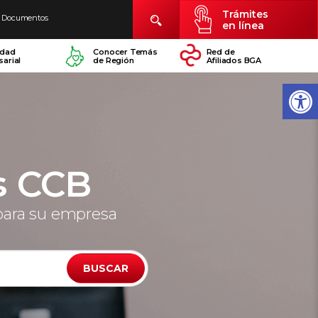
Trámites
Documentos
en línea
idad
Conocer Temás
Red de
arial
de Región
Afiliados BGA
s CCB
para su empresa
BUSCAR