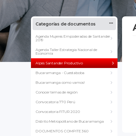
Categorías de documentos
Agenda Mujeres Empoderadas de Santander
2019
Agenda Taller Estrategia Nacional de
Economía
Alpes Santander Productivo
Bucaramanga - Cuestaboba
Bucaramanga como vamos!
Conocer temas de región
Convocatoria 770 Perú
Convocatoria FITUR 2020
Distrito Metropolitano de Bucaramanga
DOCUMENTOS COMPITE 360