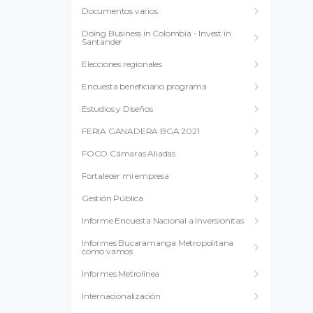
Documentos varios
Doing Business in Colombia - Invest in
Santander
Elecciones regionales
Encuesta beneficiario programa
Estudios y Diseños
FERIA GANADERA BGA 2021
FOCO Cámaras Aliadas
Fortalecer mi empresa
Gestión Pública
Informe Encuesta Nacional a Inversionitas
Informes Bucaramanga Metropolitana
como vamos
Informes Metrolínea
Internacionalización