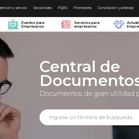
tención y servicio
Seccionales
PQRS
Promotores
Conciliación y arbitraje
Eventos para
Servicios para
Actual
Empresarios
empresarios
Empres
Central de
Documento
Documentos de gran utilidad 