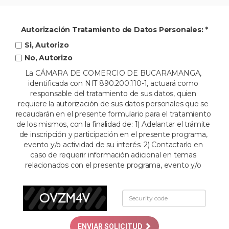
Autorización Tratamiento de Datos Personales: *
Si, Autorizo
No, Autorizo
La CÁMARA DE COMERCIO DE BUCARAMANGA,
identificada con NIT 890.200.110-1, actuará como
responsable del tratamiento de sus datos, quien
requiere la autorización de sus datos personales que se
recaudarán en el presente formulario para el tratamiento
de los mismos, con la finalidad de: 1) Adelantar el trámite
de inscripción y participación en el presente programa,
evento y/o actividad de su interés. 2) Contactarlo en
caso de requerir información adicional en temas
relacionados con el presente programa, evento y/o
actividad de su interés. 3). Realizar control de asistencia
al presente programa, evento y/o actividad de su
interés. 4). Realizar el envío de información o memorias
del presente programa, evento y/o actividad de su
interés según corresponda. 5) Expedir el respectivo
certificado de la jornada académica del presente
ENVIAR SOLICITUD