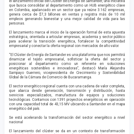
el lanzamiento oficial del Clúster de Energía de Santander, una iniciativa
que busca consolidar al departamento como un HUB energético clave
en Colombia, apalancado en un sector que ya reúne 3.162 empresas,
genera cerca de $7,3 billones en ventas y registra más de 10 mil
empleos generando bienestar y una mejor calidad de vida para las
personas.
El lanzamiento marca el inicio de la operación formal de esta apuesta
estratégica, orientada a articular empresas, academia y sector público
para acelerar la transición energética, fortalecer la competitividad
empresarial y conectar la oferta regional con mercados de alto valor.
“El Clúster de Energía de Santander es una plataforma que nos permitirá
dinamizar el tejido empresarial, sofisticar la oferta del sector y
posicionar al departamento como un referente en soluciones
energéticas sostenibles e innovadoras”, destacó María Alejandra
Sampayo Guerrero, vicepresidenta de Crecimiento y Sostenibilidad
Global de la Cámara de Comercio de Bucaramanga.
El sector energético regional cuenta con una cadena de valor completa,
que abarca desde generación, transmisión y distribución, hasta
servicios especializados, manufactura de equipos y soluciones
tecnológicas. Contamos con 1391 proyectos energéticos en operación
con una capacidad total de 43,15 MV ubicando a Santander en el mapa
energético del país.
Se está acelerando la transformación del sector energético a nivel
nacional
El lanzamiento del clúster se da en un contexto de transformación