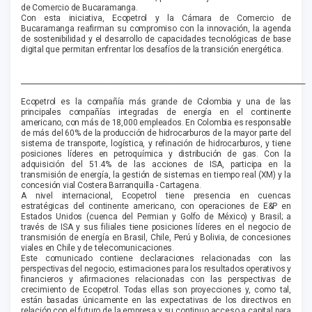
de Comercio de Bucaramanga.
Con esta iniciativa, Ecopetrol y la Cámara de Comercio de
Bucaramanga reafirman su compromiso con la innovación, la agenda
de sostenibilidad y el desarrollo de capacidades tecnológicas de base
digital que permitan enfrentar los desafíos de la transición energética.
_____________________________________________________________________________________
Ecopetrol es la compañía más grande de Colombia y una de las
principales compañías integradas de energía en el continente
americano, con más de 18,000 empleados. En Colombia es responsable
de más del 60% de la producción de hidrocarburos de la mayor parte del
sistema de transporte, logística, y refinación de hidrocarburos, y tiene
posiciones líderes en petroquímica y distribución de gas. Con la
adquisición del 51.4% de las acciones de ISA, participa en la
transmisión de energía, la gestión de sistemas en tiempo real (XM) y la
concesión vial Costera Barranquilla - Cartagena.
A nivel internacional, Ecopetrol tiene presencia en cuencas
estratégicas del continente americano, con operaciones de E&P en
Estados Unidos (cuenca del Permian y Golfo de México) y Brasil; a
través de ISA y sus filiales tiene posiciones líderes en el negocio de
transmisión de energía en Brasil, Chile, Perú y Bolivia, de concesiones
viales en Chile y de telecomunicaciones.
Este comunicado contiene declaraciones relacionadas con las
perspectivas del negocio, estimaciones para los resultados operativos y
financieros y afirmaciones relacionadas con las perspectivas de
crecimiento de Ecopetrol. Todas ellas son proyecciones y, como tal,
están basadas únicamente en las expectativas de los directivos en
relación con el futuro de la empresa y su continuo acceso a capital para