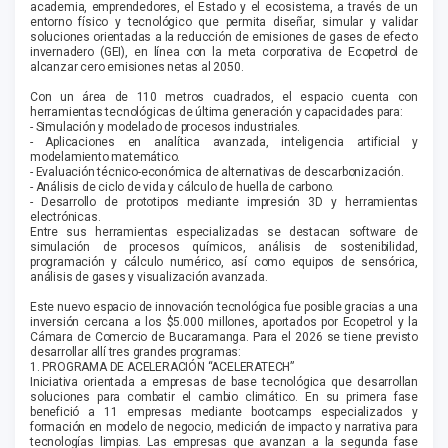
academia, emprendedores, el Estado y el ecosistema, a través de un
entorno físico y tecnológico que permita diseñar, simular y validar
soluciones orientadas a la reducción de emisiones de gases de efecto
invernadero (GEI), en línea con la meta corporativa de Ecopetrol de
alcanzar cero emisiones netas al 2050.
Con un área de 110 metros cuadrados, el espacio cuenta con
herramientas tecnológicas de última generación y capacidades para:
- Simulación y modelado de procesos industriales.
- Aplicaciones en analítica avanzada, inteligencia artificial y
modelamiento matemático.
- Evaluación técnico-económica de alternativas de descarbonización.
- Análisis de ciclo de vida y cálculo de huella de carbono.
- Desarrollo de prototipos mediante impresión 3D y herramientas
electrónicas.
Entre sus herramientas especializadas se destacan software de
simulación de procesos químicos, análisis de sostenibilidad,
programación y cálculo numérico, así como equipos de sensórica,
análisis de gases y visualización avanzada.
Este nuevo espacio de innovación tecnológica fue posible gracias a una
inversión cercana a los $5.000 millones, aportados por Ecopetrol y la
Cámara de Comercio de Bucaramanga. Para el 2026 se tiene previsto
desarrollar allí tres grandes programas:
1. PROGRAMA DE ACELERACIÓN “ACELERATECH”
Iniciativa orientada a empresas de base tecnológica que desarrollan
soluciones para combatir el cambio climático. En su primera fase
benefició a 11 empresas mediante bootcamps especializados y
formación en modelo de negocio, medición de impacto y narrativa para
tecnologías limpias. Las empresas que avanzan a la segunda fase