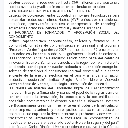
pueden acceder a recursos de hasta $50 millones para asistencia
técnica avanzada y validación en entornos simulados o reales.
2. PROGRAMA DE INNOVACIÓN ABIERTA “EFICIENCIA E”
Espacio de co-creación entre Ecopetrol y mipymes tecnológicas para
desarrollar productos mínimos viables (MVP) enfocados en eficiencia
energética, optimización operativa e incorporación de tecnologías
emergentes como inteligencia artificial y analítica avanzada.
3. PROGRAMA DE FORMACIÓN Y APROBACIÓN SOCIAL DEL
CONOCIMIENTO
Incluye capacitaciones especializadas, talleres y formación a la
comunidad, jornadas de concientización empresarial y el programa
“Empresas Verdes”, que desde 2023 ha impactado a 90 empresas en
seis cohortes y ha desarrollado 27 diagnósticos de huella de carbono.
“El Laboratorio Digital de Descarbonización como parte del centro de
innovación Econova Santander consolida a la región como un referente
en ciencia, tecnología e innovación aplicada a la transición energética.
Además de fortalecer el ecosistema regional, contribuirá a la gestión
eficiente de la energía eléctrica en el país y a la transformación
productiva sostenible”, indicó Sergio Andrés Moreno Acevedo,
vicepresidente de Ciencia, Tecnología e Innovación de Ecopetrol.
“La puesta en marcha del Laboratorio Digital de Descarbonización
marca un hito para Santander y ratifica el papel de la región como un
territorio donde la innovación, la tecnología y la sostenibilidad se
consolidan como motores de desarrollo. Desde la Cámara de Comercio
de Bucaramanga creemos firmemente en el poder de la articulación
entre empresa, academia y sector público para construir soluciones
concretas que impulsen la descarbonización productiva y aceleren una
transformación empresarial que fortalezca la competitividad de
nuestras empresas y el desarrollo sostenible de la región y del país”,
afirmó Juan Carlos Rincón Liévano, presidente ejecutivo de la Cámara