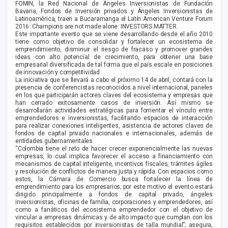
FOMIN, la Red Nacional de Ángeles Inversionistas de Fundación
Bavaria, Fondos de Inversión privados y Ángeles Inversionistas de
Latinoamérica, traen a Bucaramanga el Latín American Venture Forum
2016: Champions are not made alone: INVESTORS MATTER.
Este importante evento que se viene desarrollando desde el año 2010
tiene como objetivo de consolidar y fortalecer un ecosistema de
emprendimiento, disminuir el riesgo de fracaso y promover grandes
ideas con alto potencial de crecimiento, para obtener una base
empresarial diversificada de tal forma que el país escale en posiciones
de innovación y competitividad.
La iniciativa que se llevará a cabo el próximo 14 de abril, contará con la
presencia de conferencistas reconocidos a nivel internacional, paneles
en los que participarán actores claves del ecosistema y empresas que
han cerrado exitosamente casos de inversión. Así mismo se
desarrollarán actividades estratégicas para fomentar el vínculo entre
emprendedores e inversionistas, facilitando espacios de interacción
para realizar conexiones inteligentes, asistencia de actores claves de
fondos de capital privado nacionales e internacionales, además de
entidades gubernamentales.
“Colombia tiene el reto de hacer crecer exponencialmente las nuevas
empresas, lo cual implica favorecer el acceso a financiamiento con
mecanismos de capital inteligente, incentivos fiscales, trámites ágiles
y resolución de conflictos de manera justa y rápida. Con espacios como
estos, la Cámara de Comercio busca fortalecer la línea de
emprendimiento para los empresarios; por este motivo el evento estará
dirigido principalmente a fondos de capital privado, ángeles
inversionistas, oficinas de familia, corporaciones y emprendedores, así
como a fanáticos del ecosistema emprendedor con el objetivo de
vincular a empresas dinámicas y de alto impacto que cumplan con los
requisitos establecidos por inversionistas de talla mundial”; asegura,