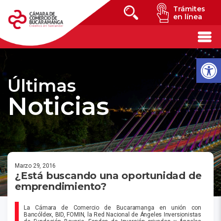
Trámites
en línea
Últimas
Noticias
Marzo 29, 2016
¿Está buscando una oportunidad de
emprendimiento?
La Cámara de Comercio de Bucaramanga en unión con
Bancóldex, BID, FOMIN, la Red Nacional de Ángeles Inversionistas