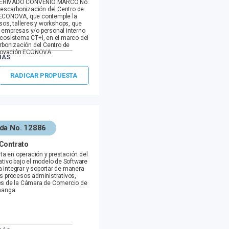
DERIVADO CONVENIO MARCO No.
 Descarbonización del Centro de
 ECONOVA, que contemple la
sos, talleres y workshops, que
s empresas y/o personal interno
 ecosistema CT+i, en el marco del
arbonización del Centro de
novación ECONOVA.
MÁS
RADICAR PROPUESTA
ecta.com
ada No. 12886
o 24, 2026
 Contrato
ta en operación y prestación del
ativo bajo el modelo de Software
a integrar y soportar de manera
los procesos administrativos,
les de la Cámara de Comercio de
anga.
om