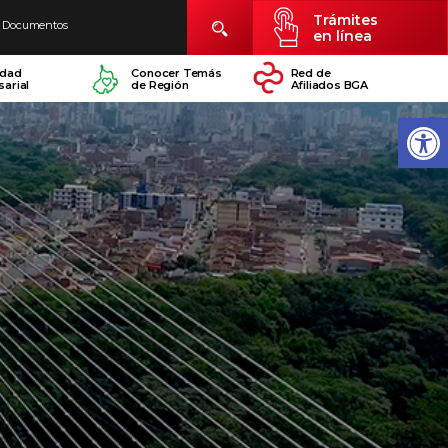
Trámites
Documentos
en línea
idad
Conocer Temás
Red de
arial
de Región
Afiliados BGA