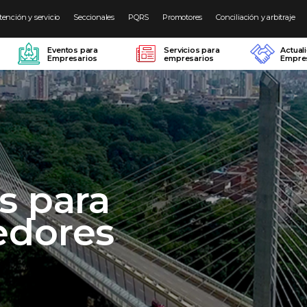
tención y servicio
Seccionales
PQRS
Promotores
Conciliación y arbitraje
Eventos para
Servicios para
Actual
Empresarios
empresarios
Empres
s para
edores