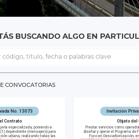
TÁS BUSCANDO ALGO EN PARTICU
DE CONVOCATORIAS
rivada No. 13073
Invitación Priv
el Contrato
Objeto del
jería especializada, poniendo a
Prestar servicios como operado
(1) dependiente (mensajero) para
diseñar y operar el Programa de
ución urbana, realizando todas las
Foco en Descarbonización, e