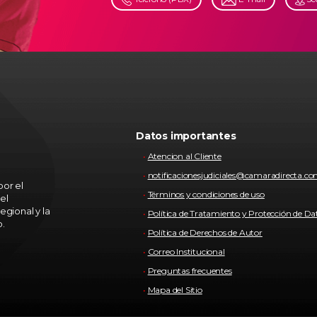
Datos importantes
Atencion al Cliente
notificacionesjudiciales@camaradirecta.c
or el
Términos y condiciones de uso
el
egional y la
Política de Tratamiento y Protección de Da
o.
Política de Derechos de Autor
Correo Institucional
Preguntas frecuentes
Mapa del Sitio