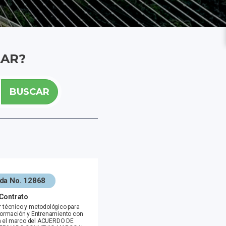
LAR?
BUSCAR
ada No. 12868
 Contrato
r técnico y metodológico para
 Formación y Entrenamiento con
n el marco del ACUERDO DE