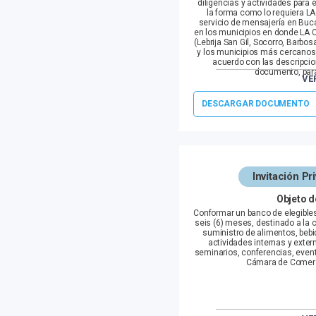
diligencias y actividades para 
la forma como lo requiera L
servicio de mensajería en Buc
en los municipios en donde LA 
(Lebrija San Gil, Socorro, Barbos
y los municipios más cercanos 
acuerdo con las descripcio
documento, para
VE
Información de Contacto
DESCARGAR DOCUMENTO
EDGAR ADRIAN CABEZA PABON
gestion.documental@camaradi
6527000 ext 797
Fecha Apertura: Junio 18, 2026
Fecha Cierre: Julio 09, 2026
Invitación P
Fecha Publicación Resultados: J
Objeto d
Conformar un banco de elegibles 
seis (6) meses, destinado a la 
suministro de alimentos, bebi
actividades internas y exter
seminarios, conferencias, evento
Cámara de Comer
Información de Contacto
Mónica Lucía Mejía Rojas
monica.mejia@camaradirecta.