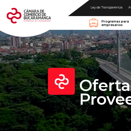
Ley de Transparencia
A
Programas para
empresarios
Oferta
Prove