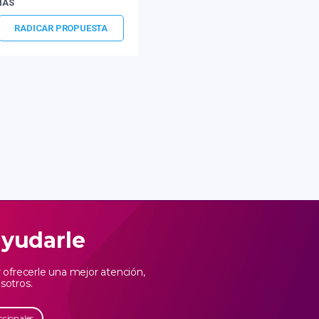
MÁS
RADICAR PROPUESTA
o 31, 2026
ayudarle
ofrecerle una mejor atención,
sotros.
ccionales