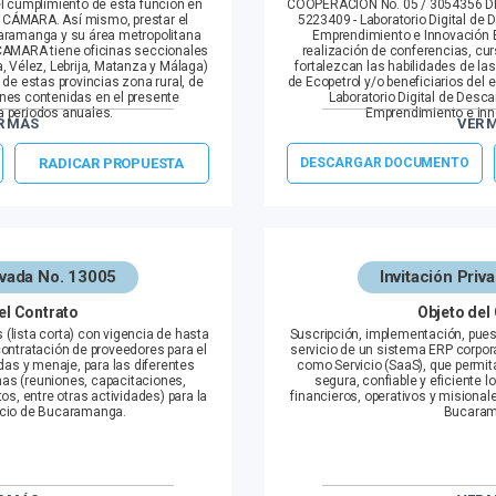
el cumplimiento de esta función en
COOPERACIÓN No. 05 / 3054356 
A CÁMARA. Así mismo, prestar el
5223409 - Laboratorio Digital de
aramanga y su área metropolitana
Emprendimiento e Innovación
CAMARA tiene oficinas seccionales
realización de conferencias, cur
a, Vélez, Lebrija, Matanza y Málaga)
fortalezcan las habilidades de la
de estas provincias zona rural, de
de Ecopetrol y/o beneficiarios del
nes contenidas en el presente
Laboratorio Digital de Desc
 periodos anuales.
Emprendimiento e In
R MÁS
VER 
Información de Contacto
RADICAR PROPUESTA
DESCARGAR DOCUMENTO
Maria Alejandra Rueda Villamizar
recta.com
director.escalamiento@camaradir
6527000 Ext. 285
Fecha Apertura: Junio 16, 2026
Fecha Cierre: Junio 30, 2026
rivada No. 13005
Invitación Priv
ulio 31, 2026
Fecha Publicación Resultados: Juli
el Contrato
Objeto del
(lista corta) con vigencia de hasta
Suscripción, implementación, pues
contratación de proveedores para el
servicio de un sistema ERP corpor
das y menaje, para las diferentes
como Servicio (SaaS), que permit
nas (reuniones, capacitaciones,
segura, confiable y eficiente 
s, entre otras actividades) para la
financieros, operativos y misiona
cio de Bucaramanga.
Bucaram
Información de Contacto
Jorge Alejandro López Villamil
com
alejandro.lopez@camaradirecta.c