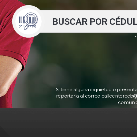
*
Si tiene alguna inquietud o present
reportarla al correo callcentercc
comunica