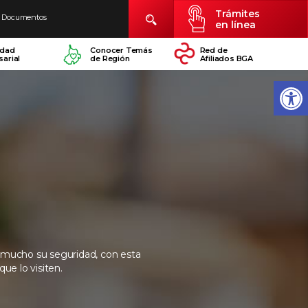
Trámites
Documentos
en línea
idad
Conocer Temás
Red de
arial
de Región
Afiliados BGA
mucho su seguridad, con esta
ue lo visiten.