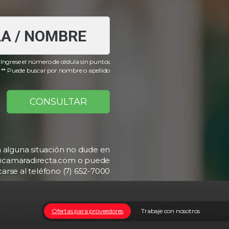
 Ingrese el número de cédula sin puntos
** Puede buscar por nombre o apellido
CONSULTAR
a alguna situación no dude en
b@camaradirecta.com o puede
rse al teléfono (7) 652-7000
Ofertas para proveedores
Trabaje con nosotros