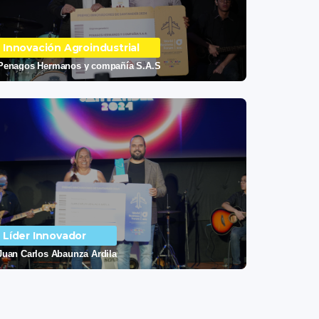
Innovación Agroindustrial
Penagos Hermanos y compañía S.A.S
Líder Innovador
Juan Carlos Abaunza Ardila