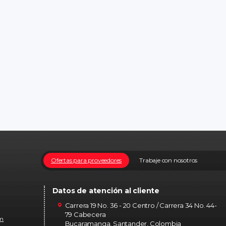
Ofertas para proveedores
Trabaje con nosotros
Datos de atención al cliente
Carrera 19 No. 36 - 20 Centro / Carrera 34 No. 44-
79 Cabecera
om
Bucaramanga, Santander, Colombia