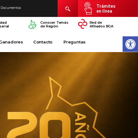
Trámites
Documentos
en línea
idad
Conocer Temás
Red de
arial
de Región
Afiliados BGA
Ganadores
Contacto
Preguntas