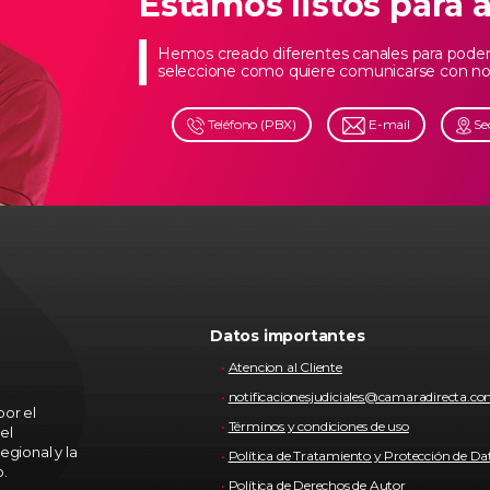
Estamos listos para 
Hemos creado diferentes canales para poder 
seleccione como quiere comunicarse con no
Teléfono (PBX)
E-mail
Se
Datos importantes
Atencion al Cliente
notificacionesjudiciales@camaradirecta.c
or el
Términos y condiciones de uso
el
egional y la
Política de Tratamiento y Protección de Da
o.
Política de Derechos de Autor