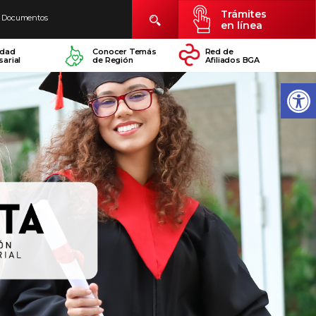
Trámites
Documentos
en línea
idad
Conocer Temás
Red de
arial
de Región
Afiliados BGA