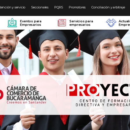
tención y servicio
Seccionales
PQRS
Promotores
Conciliación y arbitraje
Eventos para
Servicios para
Actual
Empresarios
empresarios
Empres