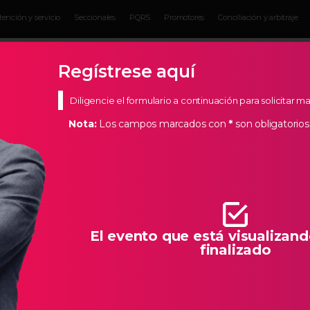
tención y servicio
Seccionales
PQRS
Promotores
Conciliación y arbitraje
Eventos para
Servicios para
Actual
Empresarios
empresarios
Empres
Regístrese aquí
Diligencie el formulario a continuación para solicitar 
Nota:
Los campos marcados con
*
son obligatorios
s Estratégicos
de Bucaramanga, creemos en los empresarios de nuestra
todas las herramientas necesarias para que la creación de
llo característico de Santander.
El evento que está visualizand
finalizado
ER PEINADO ARTESANAL