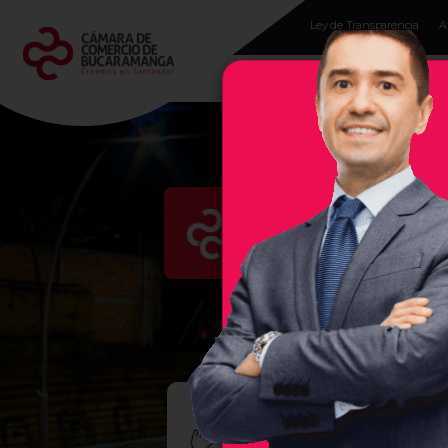
Ley de Transparencia
A
Programas para
empresarios
Evento
En la Cámara de Comercio 
región, por ello, les damos 
empresas exitosas, sea un se
TALL