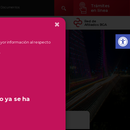
Trámites
Documentos
en línea
×
idad
Conocer Temás
Red de
arial
de Región
Afiliados BGA
mayor información al respecto
.
o ya se ha