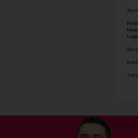
Apren
Fech
Hora
Luga
Sin 
Insc
Trans