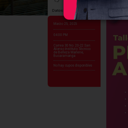
Datos claves del evento
Marzo 25, 2025
04:00 PM
Carrea 30 No. 20-22 San
Alonso Instituto Técnico
de Belleza Marlene,
Bucaramanga
No hay cupos disponibles