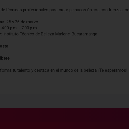
de técnicas profesionales para crear peinados únicos con trenzas, co
as:
25 y 26 de marzo
:
4:00 p.m. - 7:00 p.m.
r:
Instituto Técnico de Belleza Marlene, Bucaramanga
costo
ríbete
forma tu talento y destaca en el mundo de la belleza. ¡Te esperamos!