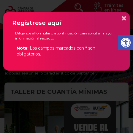
Trámites
en línea
×
Regístrese aquí
Diligencie el formulario a continuación para solicitar mayor
información al respecto
Eventos Estratégicos
Nota:
Los campos marcados con
*
son
obligatorios.
En la Cámara de Comercio de Bucaramanga, creemos en los
empresarios de nuestra región, por ello, les damos todas las
herramientas necesarias para que la creación de empresas
exitosas, sea un sello característico de Santander.
TALLER DE CUANTÍA MÍNIMAS