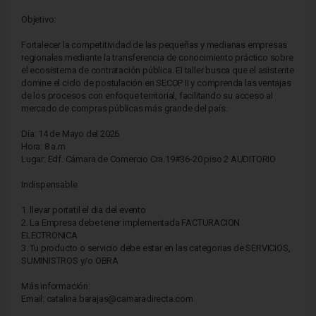
Objetivo:
Fortalecer la competitividad de las pequeñas y medianas empresas
regionales mediante la transferencia de conocimiento práctico sobre
el ecosistema de contratación pública. El taller busca que el asistente
domine el ciclo de postulación en SECOP II y comprenda las ventajas
de los procesos con enfoque territorial, facilitando su acceso al
mercado de compras públicas más grande del país.
Día: 14 de Mayo del 2026
Hora: 8 a.m
Lugar: Edf. Cámara de Comercio Cra.19#36-20 piso 2 AUDITORIO
Indispensable
1. llevar portatil el dia del evento
2. La Empresa debe tener implementada FACTURACION
ELECTRONICA
3. Tu producto o servicio debe estar en las categorias de SERVICIOS,
SUMINISTROS y/o OBRA
Más información:
Email: catalina.barajas@camaradirecta.com