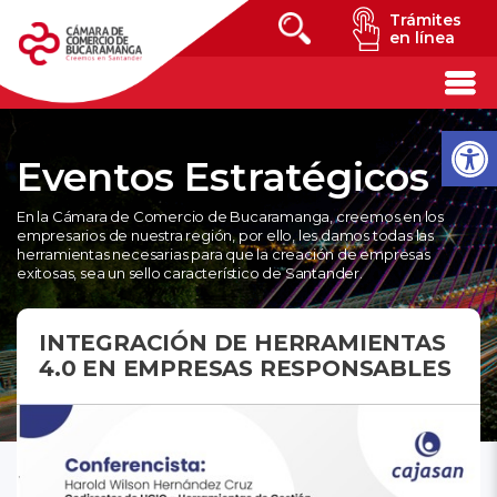
Trámites
en línea
Eventos Estratégicos
En la Cámara de Comercio de Bucaramanga, creemos en los
empresarios de nuestra región, por ello, les damos todas las
herramientas necesarias para que la creación de empresas
exitosas, sea un sello característico de Santander.
INTEGRACIÓN DE HERRAMIENTAS
4.0 EN EMPRESAS RESPONSABLES