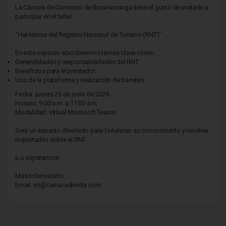
La Cámara de Comercio de Bucaramanga tiene el gusto de invitarlo a
participar en el taller:
“Hablemos del Registro Nacional de Turismo (RNT)”
En este espacio abordaremos temas clave como:
Generalidades y responsabilidades del RNT.
Beneficios para el prestador.
Uso de la plataforma y realización de trámites.
Fecha: jueves 25 de junio de 2026
Horario: 9:00 a.m. a 11:00 a.m.
Modalidad: Virtual Microsoft Teams
Será un espacio diseñado para fortalecer su conocimiento y resolver
inquietudes sobre el RNT.
¡Lo esperamos!
Más información:
Email: rnt@camaradirecta.com