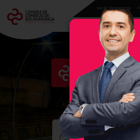
Ley de Transparencia
A
Programas para
empresarios
Evento
En la Cámara de Comercio 
región, por ello, les damos 
empresas exitosas, sea un se
EMPR