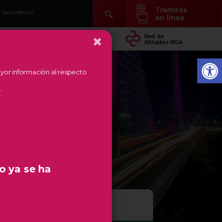
Trámites
Documentos
en línea
×
idad
Conocer Temás
Red de
arial
de Región
Afiliados BGA
mayor información al respecto
.
o ya se ha