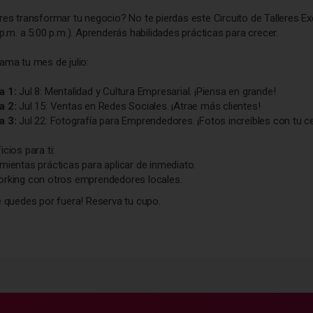
res transformar tu negocio? No te pierdas este Circuito de Talleres Ex
 p.m. a 5:00 p.m.). Aprenderás habilidades prácticas para crecer.
ama tu mes de julio:
a 1:
Jul 8: Mentalidad y Cultura Empresarial. ¡Piensa en grande!
a 2:
Jul 15: Ventas en Redes Sociales. ¡Atrae más clientes!
a 3:
Jul 22: Fotografía para Emprendedores. ¡Fotos increíbles con tu ce
icios para ti:
mientas prácticas para aplicar de inmediato.
rking con otros emprendedores locales.
e quedes por fuera! Reserva tu cupo.