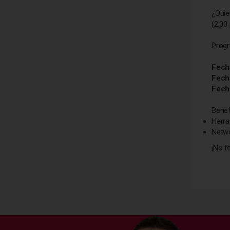
¿Quie
(2:00
Progr
Fech
Fech
Fech
Benef
Herra
Netwo
¡No t