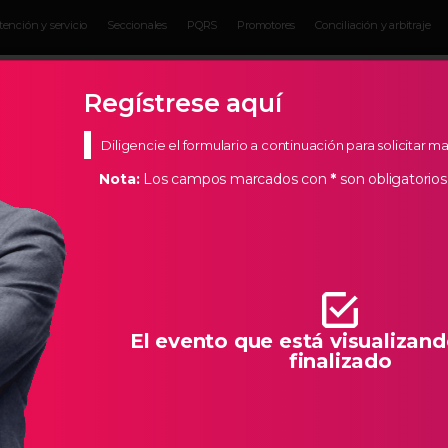
tención y servicio
Seccionales
PQRS
Promotores
Conciliación y arbitraje
Eventos para
Servicios para
Actual
Empresarios
empresarios
Empres
Regístrese aquí
Diligencie el formulario a continuación para solicitar 
Nota:
Los campos marcados con
*
son obligatorios
s Estratégicos
de Bucaramanga, creemos en los empresarios de nuestra
todas las herramientas necesarias para que la creación de
llo característico de Santander.
El evento que está visualizand
finalizado
ÉNDELO GIRÓN 2026