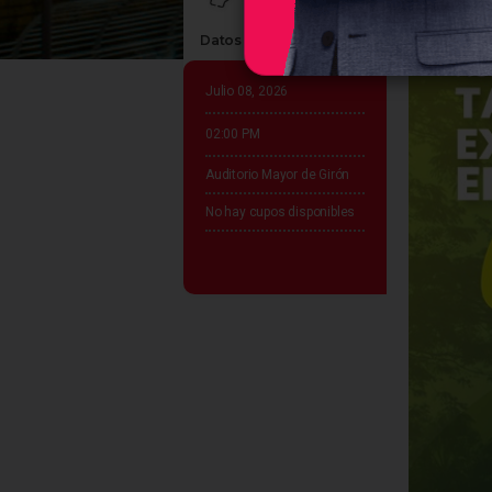
Datos claves del evento
Julio 08, 2026
02:00 PM
Auditorio Mayor de Girón
No hay cupos disponibles