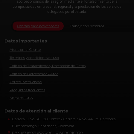
socioeconómico de la región mediante el fortalecimiento de la
competitividad empresarial, regional y la prestación de los servicios
delegados por el estado.
Ofertas para proveedores
Trabaje con nosotros
Datos importantes
Atencion al Cliente
Términos y condiciones de uso
Política de Tratamiento y Protección de Datos
Política de Derechos de Autor
Correo Institucional
Preguntas frecuentes
Mapa del Sitio
Datos de atención al cliente
Carrera 19 No. 36 - 20 Centro / Carrera 34 No. 44- 79 Cabecera
Bucaramanga, Santander, Colombia
PBX +57 (607) 6527000 - 018000910030