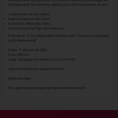
Tu Restaurante. No es teoría, saldrás con tu bot funcionando en vivo.
Lo que harás con tus manos:
Crear tu cuenta en n8n.cloud.
Conectar tu WhatsApp demo.
Construir tu primer flujo automatizado.
El resultado: Tu bot responderá en tiempo real: “Hola, soy el asistente
de [Tu Restaurante]”.
Fecha: 11 de junio de 2026
Hora: 2:00 p.m.
Lugar: Congregación Mariana (Cra 20 # 36-63)
¡Cupos limitados por espacio técnico!
Reserva tu lugar
Info: gestor.gastroyalojamiento@camaradirecta.com