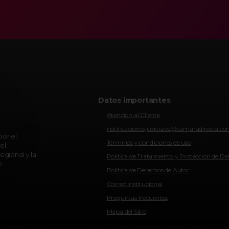
Datos importantes
Atencion al Cliente
notificacionesjudiciales@camaradirecta.c
or el
Términos y condiciones de uso
el
egional y la
Política de Tratamiento y Protección de Da
o.
Política de Derechos de Autor
Correo Institucional
Preguntas frecuentes
Mapa del Sitio