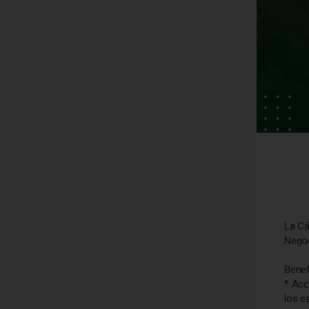
La Cá
Nego
Bene
* Acc
los e