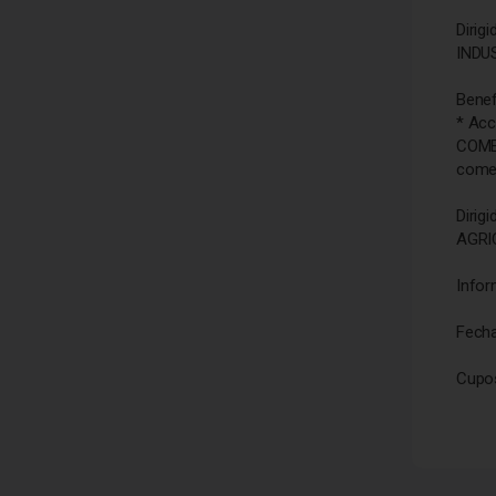
Diri
INDU
Bene
* Acc
COME
comer
Diri
AGRI
Info
Fecha
Cupos