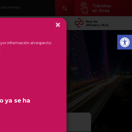
Trámites
Documentos
en línea
×
idad
Conocer Temás
Red de
arial
de Región
Afiliados BGA
mayor información al respecto
.
o ya se ha
IÓN