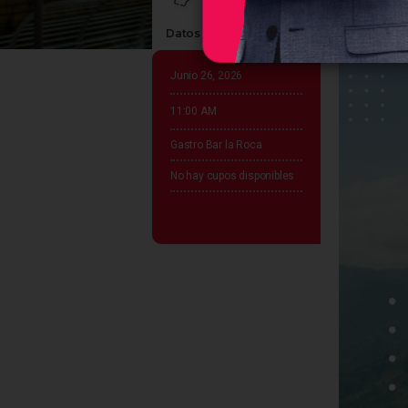
Datos claves del evento
Junio 26, 2026
11:00 AM
Gastro Bar la Roca
No hay cupos disponibles