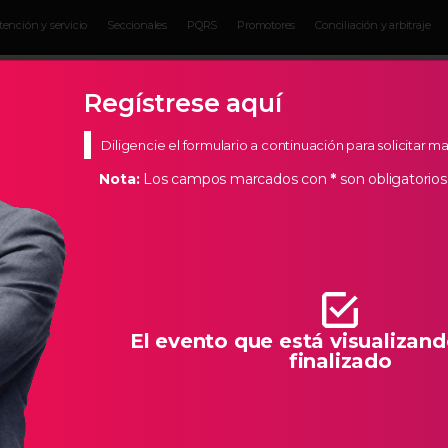
tención y servicio
Seccionales
PQRS
Promotores
Conciliación y arbitraje
Eventos para
Servicios para
Actual
Empresarios
empresarios
Empres
Regístrese aquí
Diligencie el formulario a continuación para solicitar 
Nota:
Los campos marcados con
*
son obligatorios
s Estratégicos
de Bucaramanga, creemos en los empresarios de nuestra
todas las herramientas necesarias para que la creación de
llo característico de Santander.
El evento que está visualizand
finalizado
A DE NEGOCIOS EXPOSUAREZ 6TA VERS