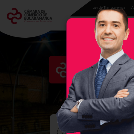
Ley de Transparencia
A
Programas para
empresarios
Evento
En la Cámara de Comercio 
región, por ello, les damos 
empresas exitosas, sea un se
RUED