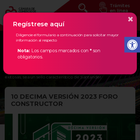
Trámites
en línea
×
Regístrese aquí
Diligencie el formulario a continuación para solicitar mayor
información al respecto
Eventos Estratégicos
Nota:
Los campos marcados con
*
son
obligatorios.
En la Cámara de Comercio de Bucaramanga, creemos en los
empresarios de nuestra región, por ello, les damos todas las
herramientas necesarias para que la creación de empresas
exitosas, sea un sello característico de Santander.
10 DECIMA VERSIÓN 2023 FORO
CONSTRUCTOR