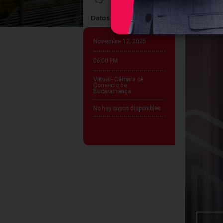
Datos claves del evento
Noviembre 12, 2025
06:00 PM
Virtual - Cámara de
Comercio de
Bucaramanga
No hay cupos disponibles