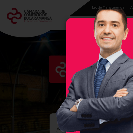
Ley de Transparencia
A
Programas para
empresarios
Evento
En la Cámara de Comercio 
región, por ello, les damos 
empresas exitosas, sea un se
DIPL
LAB