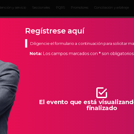
tención y servicio
Seccionales
PQRS
Promotores
Conciliación y arbitraje
Eventos para
Servicios para
Actual
Empresarios
empresarios
Empres
Regístrese aquí
Diligencie el formulario a continuación para solicitar 
Nota:
Los campos marcados con
*
son obligatorios
s Estratégicos
de Bucaramanga, creemos en los empresarios de nuestra
todas las herramientas necesarias para que la creación de
llo característico de Santander.
El evento que está visualizand
finalizado
OMADO EN DERECHO LABORAL CON ÉNFA
ORAL