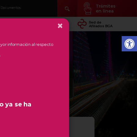
Trámites
Documentos
en línea
×
idad
Conocer Temás
Red de
arial
de Región
Afiliados BGA
mayor información al respecto
.
o ya se ha
SIS EN LA REFORMA