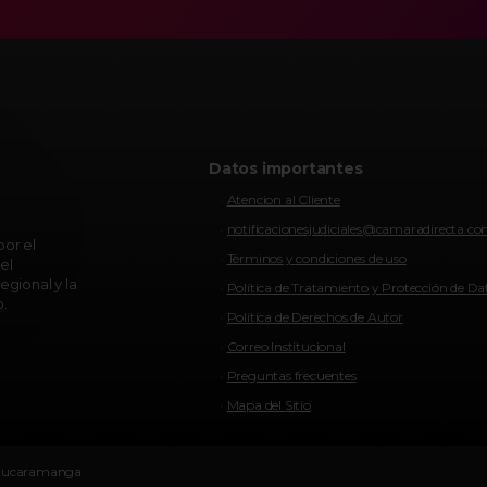
Datos importantes
Atencion al Cliente
notificacionesjudiciales@camaradirecta.c
or el
Términos y condiciones de uso
el
egional y la
Política de Tratamiento y Protección de Da
o.
Política de Derechos de Autor
Correo Institucional
Preguntas frecuentes
Mapa del Sitio
e Bucaramanga