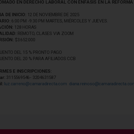
OMADO EN DERECHO LABORAL CON ÉNFASIS EN LA REFORMA
A DE INICIO:
12 DE NOVIEMBRE DE 2025
ARIO:
6:00 PM -9:30 PM MARTES, MIÉRCOLES Y JUEVES.
ACIÓN:
128 HORAS
ALIDAD:
REMOTO, CLASES VIA ZOOM
RSIÓN:
$3.652.000
UENTO DEL 15 % PRONTO PAGO
UENTO DEL 20 % PARA AFILIADOS CCB
RMES E INSCRIPCIONES:
ar:
3115569546- 3204631587
il:
luz.carreno@camaradirecta.com
diana.reinoso@camaradirecta.co