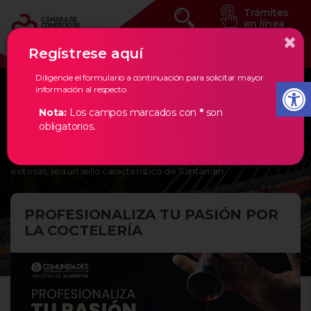
Trámites
en línea
×
Regístrese aquí
Diligencie el formulario a continuación para solicitar mayor
información al respecto
Eventos Estratégicos
Nota:
Los campos marcados con
*
son
obligatorios.
En la Cámara de Comercio de Bucaramanga, creemos en los
empresarios de nuestra región, por ello, les damos todas las
herramientas necesarias para que la creación de empresas
exitosas, sea un sello característico de Santander.
PROFESIONALIZA TU PASIÓN POR
LA COCTELERÍA