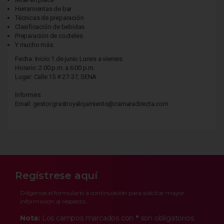
Herramientas de bar
Técnicas de preparación
Clasificación de bebidas
Preparación de cocteles
Y mucho más.
Fecha: Inicio 1 de junio Lunes a viernes
Horario: 2:00 p.m. a 6:00 p.m.
Lugar: Calle 15 # 27-37, SENA
Informes:
Email: gestor.grastroyalojamiento@camaradirecta.com
Regístrese aquí
Diligencie el formulario a continuación para solicitar mayor
información al respecto
Nota:
Los campos marcados con
*
son obligatorios.