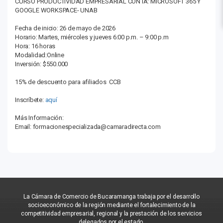
CURSO PRODUCTIVIDAD EMPRESARIAL CON IA: MICROSOFT 365 Y
GOOGLE WORKSPACE- UNAB
Fecha de inicio: 26 de mayo de 2026
Horario: Martes, miércoles y jueves 6:00 p.m. – 9:00 p.m
Hora: 16 horas
Modalidad:Online
Inversión: $550.000
15% de descuento para afiliados CCB
Inscríbete:
aquí
Más Información:
Email: formacionespecializada@camaradirecta.com
La Cámara de Comercio de Bucaramanga trabaja por el desarrollo
socioeconómico de la región mediante el fortalecimiento de la
competitividad empresarial, regional y la prestación de los servicios
delegados por el estado.