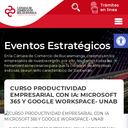
Trámites
en línea
Eventos Estratégicos
En la Cámara de Comercio de Bucaramanga, creemos en los
empresarios de nuestra región, por ello, les damos todas las
herramientas necesarias para que la creación de empresas
exitosas, sea un sello característico de Santander.
CURSO PRODUCTIVIDAD
EMPRESARIAL CON IA: MICROSOFT
365 Y GOOGLE WORKSPACE- UNAB