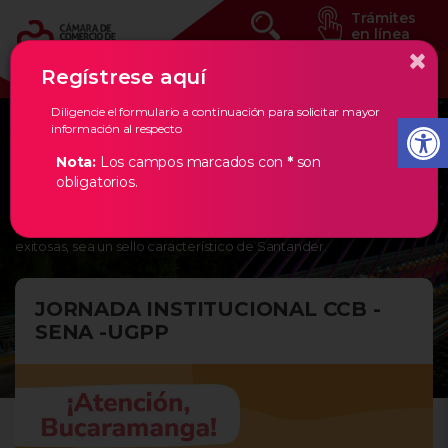
Trámites
en línea
×
Regístrese aquí
Diligencie el formulario a continuación para solicitar mayor
información al respecto
Eventos Estratégicos
Nota:
Los campos marcados con
*
son
obligatorios.
En la Cámara de Comercio de Bucaramanga, creemos en los
empresarios de nuestra región, por ello, les damos todas las
herramientas necesarias para que la creación de empresas
exitosas, sea un sello característico de Santander.
JORNADA INSTITUCIONAL CCB -
SENA -UGPP