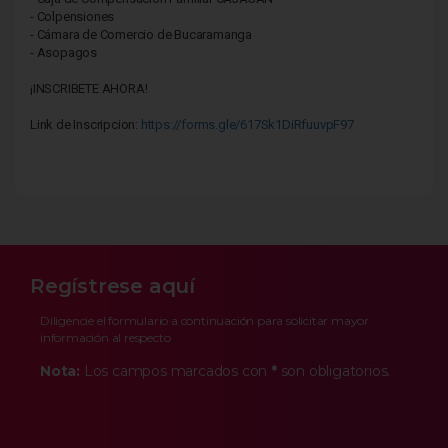
- Colpensiones
- Cámara de Comercio de Bucaramanga
- Asopagos
¡INSCRIBETE AHORA!
Link de Inscripcion:
https://forms.gle/617Sk1DiRfuuvpF97
Regístrese aquí
Diligencie el formulario a continuación para solicitar mayor
información al respecto
Nota:
Los campos marcados con
*
son obligatorios.