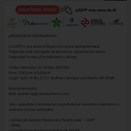
¡ATENCION BUCARAMANGA!
La UGPP y sus aliados llegan a la capital Santandereana.
Prepárate para la brigada de atención y capacitación sobre
Seguridad Social y Formalización Laboral.
Fecha: miércoles, 23 de julio del 2025
Hora: 2:00 p.m. a 5:00 p.m.
Lugar: Calle 16 No. 27-37, Auditorio Enrique Low Murtra del SENA
Más información:
Mail: auxiliar.rup@camaradirecta.com
Ven, capacítate y resuelve tus inquietudes si necesitas orientación o
asesoría con las entidades:
- Unidad de Gestión Pensional y Parafiscales – UGPP
- SENA
- Caja de Compensación Familiar CAJASAN