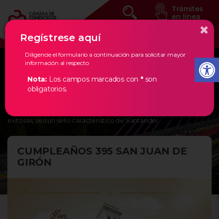
Trámites
en línea
×
Regístrese aquí
Diligencie el formulario a continuación para solicitar mayor
información al respecto
Eventos Estratégicos
Nota:
Los campos marcados con
*
son
obligatorios.
En la Cámara de Comercio de Bucaramanga, creemos en los
empresarios de nuestra región, por ello, les damos todas las
herramientas necesarias para que la creación de empresas
exitosas, sea un sello característico de Santander.
CUMPLEAÑOS 395 SAN JUAN DE
GIRÓN