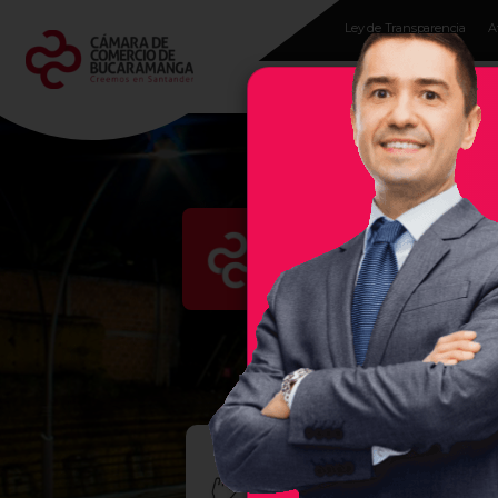
Ley de Transparencia
A
Programas para
empresarios
Evento
En la Cámara de Comercio 
región, por ello, les damos 
empresas exitosas, sea un se
TU M