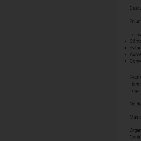
Descu
En un
Te in
Cómo 
Evita
Aumen
Conve
Fecha
Horar
Lugar
No de
Más i
Organ
Centr