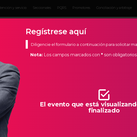
tención y servicio
Seccionales
PQRS
Promotores
Conciliación y arbitraje
Eventos para
Servicios para
Actual
Empresarios
empresarios
Empres
Regístrese aquí
Diligencie el formulario a continuación para solicitar 
Nota:
Los campos marcados con
*
son obligatorios
s Estratégicos
de Bucaramanga, creemos en los empresarios de nuestra
todas las herramientas necesarias para que la creación de
llo característico de Santander.
El evento que está visualizand
finalizado
ARCA VALE ¿YA LA PROTEGISTE? SAN GIL -