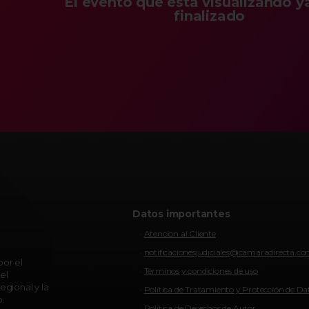
El evento que está visualizando y
finalizado
Datos importantes
Atencion al Cliente
notificacionesjudiciales@camaradirecta.c
or el
Términos y condiciones de uso
el
egional y la
Política de Tratamiento y Protección de Da
o.
Política de Derechos de Autor