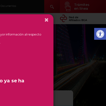
Trámites
Documentos
en línea
×
idad
Conocer Temás
Red de
arial
de Región
Afiliados BGA
mayor información al respecto
.
o ya se ha
 11 JUNIO 2026