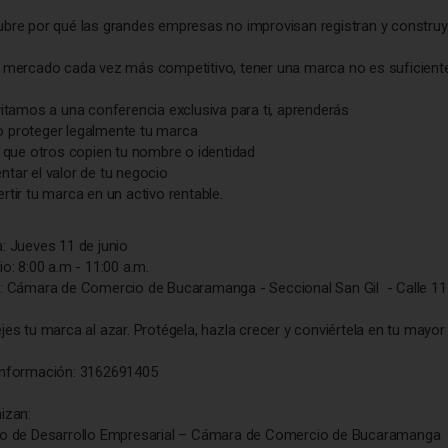
bre por qué las grandes empresas no improvisan registran y construy
 mercado cada vez más competitivo, tener una marca no es suficiente…
vitamos a una conferencia exclusiva para ti, aprenderás
proteger legalmente tu marca
r que otros copien tu nombre o identidad
tar el valor de tu negocio
rtir tu marca en un activo rentable.
: Jueves 11 de junio
io: 8:00 a.m - 11:00 a.m.
: Cámara de Comercio de Bucaramanga - Seccional San Gil - Calle 1
jes tu marca al azar. Protégela, hazla crecer y conviértela en tu mayor
nformación: 3162691405
izan:
o de Desarrollo Empresarial – Cámara de Comercio de Bucaramanga