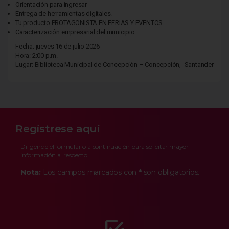
Orientación para ingresar
Entrega de herramientas digitales.
Tu producto PROTAGONISTA EN FERIAS Y EVENTOS.
Caracterización empresarial del municipio.
Fecha: jueves 16 de julio 2026
Hora: 2:00 p.m.
Lugar: Biblioteca Municipal de Concepción – Concepción,- Santander
Regístrese aquí
Diligencie el formulario a continuación para solicitar mayor
información al respecto
Nota:
Los campos marcados con
*
son obligatorios.