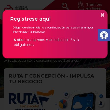
Trámites
en línea
×
Regístrese aquí
Diligencie el formulario a continuación para solicitar mayor
información al respecto
Eventos Estratégicos
Nota:
Los campos marcados con
*
son
obligatorios.
En la Cámara de Comercio de Bucaramanga, creemos en los
empresarios de nuestra región, por ello, les damos todas las
herramientas necesarias para que la creación de empresas
exitosas, sea un sello característico de Santander.
RUTA F CONCEPCIÓN - IMPULSA
TU NEGOCIO