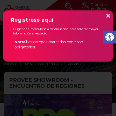
Trámites
en línea
×
Regístrese aquí
Diligencie el formulario a continuación para solicitar mayor
información al respecto
Eventos Estratégicos
Nota:
Los campos marcados con
*
son
obligatorios.
En la Cámara de Comercio de Bucaramanga, creemos en los
empresarios de nuestra región, por ello, les damos todas las
herramientas necesarias para que la creación de empresas
exitosas, sea un sello característico de Santander.
PROVEE SHOWROOM -
ENCUENTRO DE REGIONES