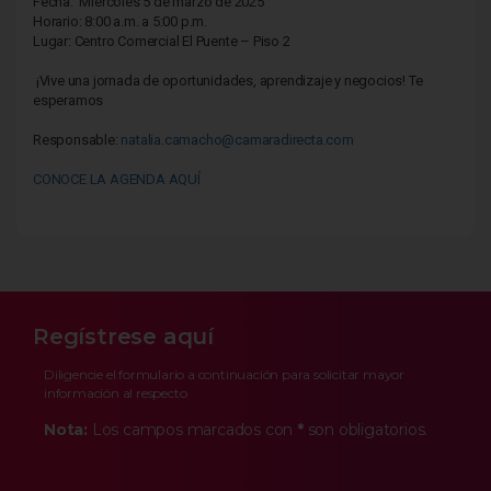
Fecha: Miércoles 5 de marzo de 2025
Horario: 8:00 a.m. a 5:00 p.m.
Lugar: Centro Comercial El Puente – Piso 2
¡Vive una jornada de oportunidades, aprendizaje y negocios! Te
esperamos
Responsable:
natalia.camacho@camaradirecta.com
CONOCE LA AGENDA AQUÍ
Regístrese aquí
Diligencie el formulario a continuación para solicitar mayor
información al respecto
Nota:
Los campos marcados con
*
son obligatorios.