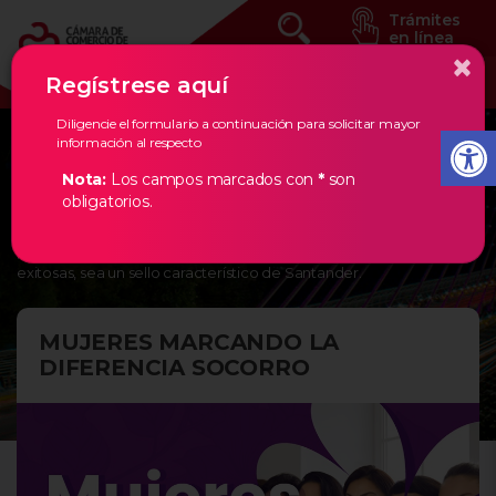
Trámites
en línea
×
Regístrese aquí
Diligencie el formulario a continuación para solicitar mayor
información al respecto
Eventos Estratégicos
Nota:
Los campos marcados con
*
son
obligatorios.
En la Cámara de Comercio de Bucaramanga, creemos en los
empresarios de nuestra región, por ello, les damos todas las
herramientas necesarias para que la creación de empresas
exitosas, sea un sello característico de Santander.
MUJERES MARCANDO LA
DIFERENCIA SOCORRO