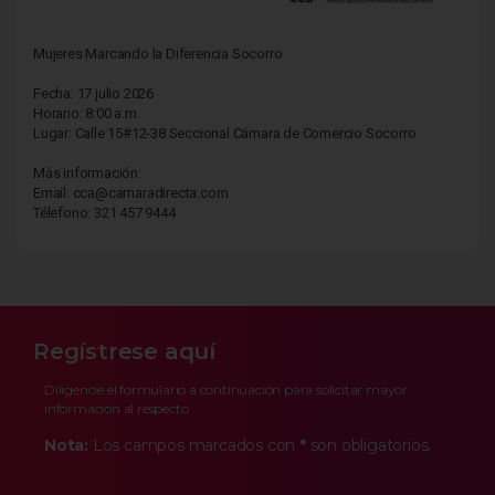
Mujeres Marcando la Diferencia Socorro
Fecha: 17 julio 2026
Horario: 8:00 a.m.
Lugar: Calle 15#12-38 Seccional Cámara de Comercio Socorro
Más información:
Email: cca@camaradirecta.com
Télefono: 321 457 9444
Regístrese aquí
Diligencie el formulario a continuación para solicitar mayor
información al respecto
Nota:
Los campos marcados con
*
son obligatorios.