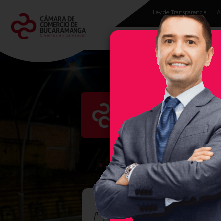
Ley de Transparencia
A
Programas para
empresarios
Evento
En la Cámara de Comercio 
región, por ello, les damos 
empresas exitosas, sea un se
MUJE