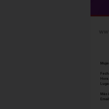
Muje
Fech
Hora
Luga
Más 
Emai