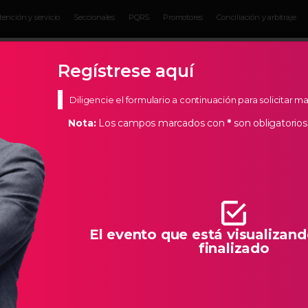
tención y servicio
Seccionales
PQRS
Promotores
Conciliación y arbitraje
Eventos para
Servicios para
Actual
Empresarios
empresarios
Empres
Regístrese aquí
Diligencie el formulario a continuación para solicitar 
Nota:
Los campos marcados con
*
son obligatorios
s Estratégicos
de Bucaramanga, creemos en los empresarios de nuestra
todas las herramientas necesarias para que la creación de
llo característico de Santander.
El evento que está visualizand
finalizado
RES MARCANDO LA DIFERENCIA SESIÓN 