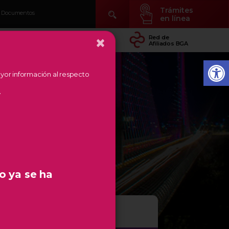
Trámites
Documentos
en línea
×
idad
Conocer Temás
Red de
arial
de Región
Afiliados BGA
mayor información al respecto
.
o ya se ha
#2