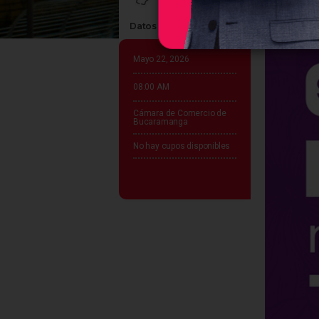
Datos claves del evento
Mayo 22, 2026
08:00 AM
Cámara de Comercio de
Bucaramanga
No hay cupos disponibles