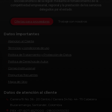
socioeconómico de la región mediante el fortalecimiento de la
competitividad empresarial, regional y la prestación de los servicios
delegados por el estado.
Ofertas para proveedores
Trabaje con nosotros
Datos importantes
Atencion al Cliente
Términos y condiciones de uso
Política de Tratamiento y Protección de Datos
Política de Derechos de Autor
Correo Institucional
Preguntas frecuentes
Mapa del Sitio
Datos de atención al cliente
Carrera 19 No. 36 - 20 Centro / Carrera 34 No. 44- 79 Cabecera
Bucaramanga, Santander, Colombia
PBX +57 (607) 6527000 - 018000910030