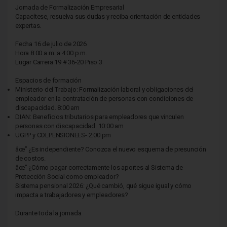
Jornada de Formalización Empresarial
Capacítese, resuelva sus dudas y reciba orientación de entidades
expertas.
Fecha 16 de julio de 2026
Hora 8:00 a.m. a 4:00 p.m.
Lugar Carrera 19 # 36-20 Piso 3
Espacios de formación
Ministerio del Trabajo: Formalización laboral y obligaciones del
empleador en la contratación de personas con condiciones de
discapacidad. 8:00 am
DIAN: Beneficios tributarios para empleadores que vinculen
personas con discapacidad. 10:00 am
UGPP y COLPENSIONEES- 2:00 pm
âœ” ¿Es independiente? Conozca el nuevo esquema de presunción
de costos.
âœ” ¿Cómo pagar correctamente los aportes al Sistema de
Protección Social como empleador?
Sistema pensional 2026: ¿Qué cambió, qué sigue igual y cómo
impacta a trabajadores y empleadores?
Durante toda la jornada