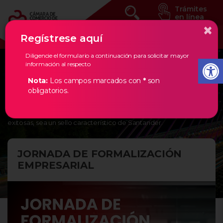
Trámites
en línea
×
Regístrese aquí
Diligencie el formulario a continuación para solicitar mayor
información al respecto
Eventos Estratégicos
Nota:
Los campos marcados con
*
son
obligatorios.
En la Cámara de Comercio de Bucaramanga, creemos en los
empresarios de nuestra región, por ello, les damos todas las
herramientas necesarias para que la creación de empresas
exitosas, sea un sello característico de Santander.
JORNADA DE FORMALIZACIÓN
EMPRESARIAL