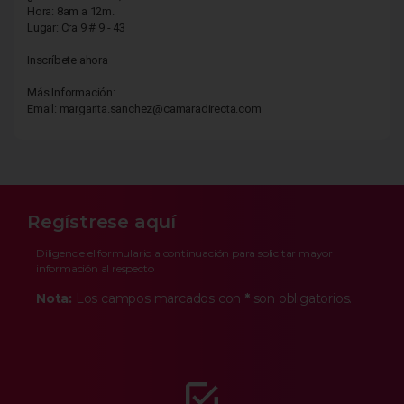
Hora: 8am a 12m.
Lugar: Cra 9 # 9 - 43
Inscríbete ahora
Más Información:
Email: margarita.sanchez@camaradirecta.com
Regístrese aquí
Diligencie el formulario a continuación para solicitar mayor
información al respecto
Nota:
Los campos marcados con
*
son obligatorios.