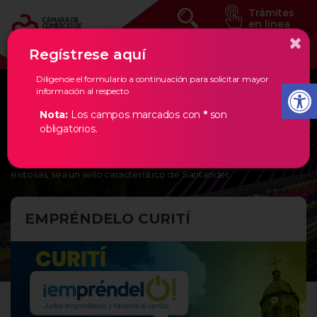
Trámites
en línea
×
Regístrese aquí
Diligencie el formulario a continuación para solicitar mayor
información al respecto
Eventos Estratégicos
Nota:
Los campos marcados con
*
son
obligatorios.
En la Cámara de Comercio de Bucaramanga, creemos en los
empresarios de nuestra región, por ello, les damos todas las
herramientas necesarias para que la creación de empresas
exitosas, sea un sello característico de Santander.
EMPRÉNDELO CURITÍ