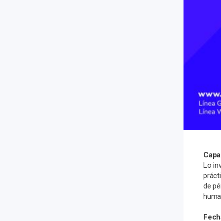
Capa
Lo in
práct
de pé
human
Fech