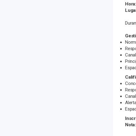
Hora
Luga
Duran
Gest
Norma
Respo
Canal
Princ
Espac
Calif
Conce
Respo
Canal
Alert
Espac
Inscr
Nota: