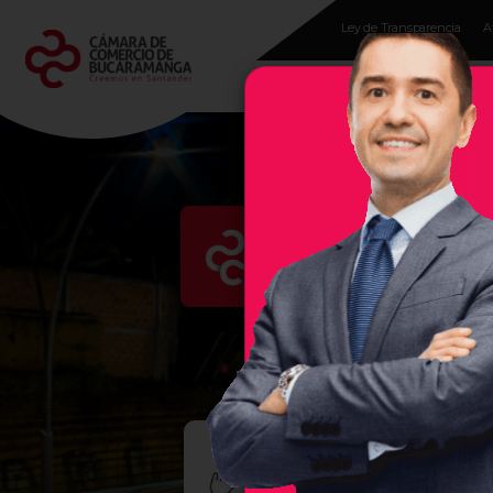
Ley de Transparencia
A
Programas para
empresarios
Evento
En la Cámara de Comercio 
región, por ello, les damos 
empresas exitosas, sea un se
ARBI