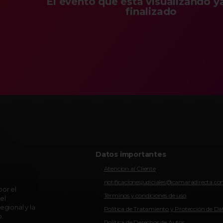
El evento que está visualizando y
finalizado
Datos importantes
Atencion al Cliente
notificacionesjudiciales@camaradirecta.c
or el
Términos y condiciones de uso
el
egional y la
Política de Tratamiento y Protección de Da
o.
Política de Derechos de Autor