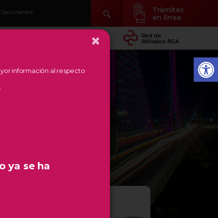
Trámites
Documentos
en línea
×
idad
Conocer Temás
Red de
arial
de Región
Afiliados BGA
mayor información al respecto
.
o ya se ha