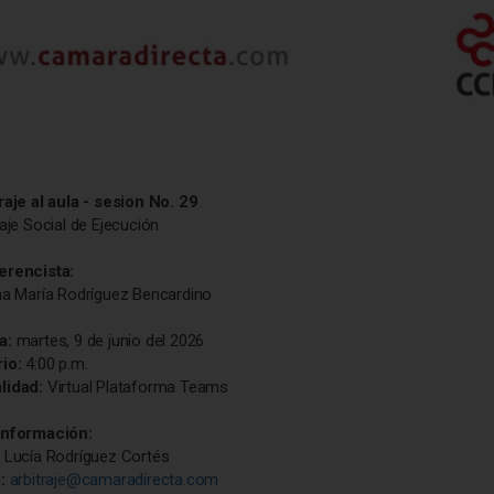
raje al aula - sesion No. 29
raje Social de Ejecución
erencista:
na María Rodríguez Bencardino
a:
martes, 9 de junio del 2026
io:
4:00 p.m.
lidad:
Virtual Plataforma Teams
Información:
 Lucía Rodríguez Cortés
l:
arbitraje@camaradirecta.com