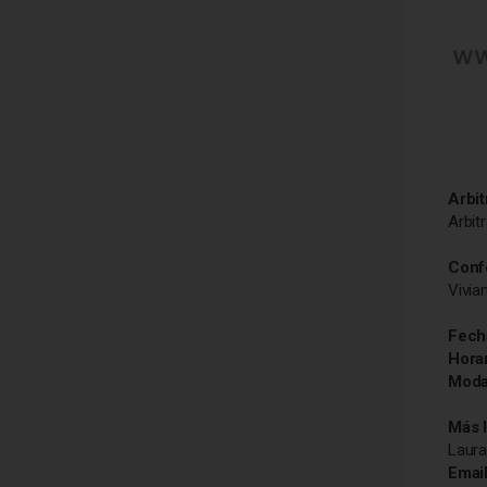
Arbit
Arbit
Conf
Vivia
Fech
Horar
Moda
Más 
Laura
Emai