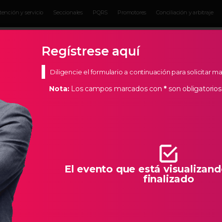
tención y servicio
Seccionales
PQRS
Promotores
Conciliación y arbitraje
Eventos para
Servicios para
Actual
Empresarios
empresarios
Empres
Regístrese aquí
Diligencie el formulario a continuación para solicitar 
Nota:
Los campos marcados con
*
son obligatorios
s Estratégicos
de Bucaramanga, creemos en los empresarios de nuestra
todas las herramientas necesarias para que la creación de
llo característico de Santander.
El evento que está visualizand
finalizado
TRAJE AL AULA - SESION NO. 29