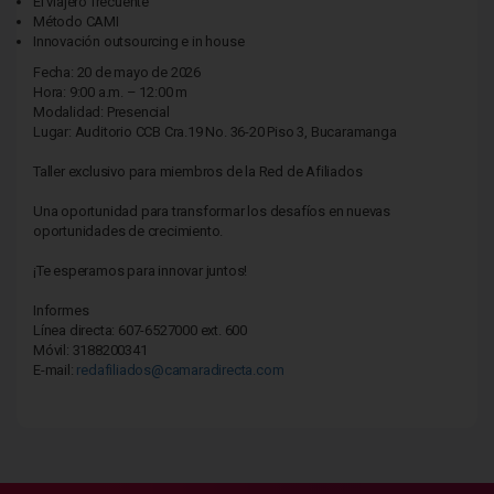
El viajero frecuente
Método CAMI
Innovación outsourcing e in house
Fecha: 20 de mayo de 2026
Hora: 9:00 a.m. – 12:00 m
Modalidad: Presencial
Lugar: Auditorio CCB Cra.19 No. 36-20 Piso 3, Bucaramanga
Taller exclusivo para miembros de la Red de Afiliados
Una oportunidad para transformar los desafíos en nuevas
oportunidades de crecimiento.
¡Te esperamos para innovar juntos!
Informes
Línea directa: 607-6527000 ext. 600
Móvil: 3188200341
E-mail:
redafiliados@camaradirecta.com