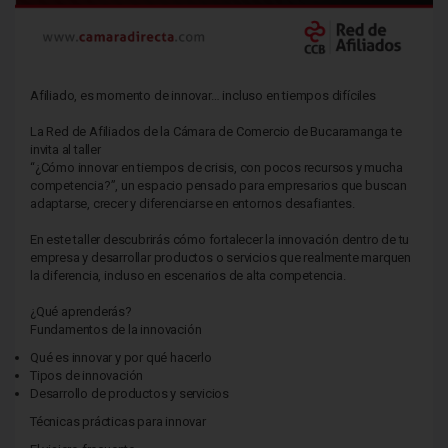
Afiliado, es momento de innovar… incluso en tiempos difíciles
La Red de Afiliados de la Cámara de Comercio de Bucaramanga te
invita al taller
“¿Cómo innovar en tiempos de crisis, con pocos recursos y mucha
competencia?”, un espacio pensado para empresarios que buscan
adaptarse, crecer y diferenciarse en entornos desafiantes.
En este taller descubrirás cómo fortalecer la innovación dentro de tu
empresa y desarrollar productos o servicios que realmente marquen
la diferencia, incluso en escenarios de alta competencia.
¿Qué aprenderás?
Fundamentos de la innovación
Qué es innovar y por qué hacerlo
Tipos de innovación
Desarrollo de productos y servicios
Técnicas prácticas para innovar