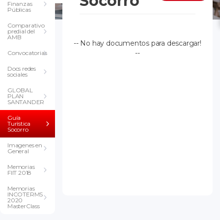
Socorro
Finanzas
Públicas
Comparativo
predial del
AMB
-- No hay documentos para descargar!
--
Convocatorias
Docs redes
sociales
GLOBAL
PLAN
SANTANDER
Guía
Turística
Socorro
Imagenes en
General
Memorias
FIIT 2018
Memorias
INCOTERMS
2020
MasterClass