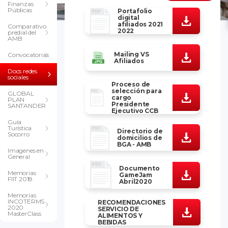
Finanzas
Públicas
Portafolio
digital
afiliados 2021
Comparativo
2022
predial del
AMB
Mailing VS
Convocatorias
Afiliados
Docs redes
sociales
Proceso de
selección para
GLOBAL
cargo
PLAN
Presidente
SANTANDER
Ejecutivo CCB
Guía
Turística
Directorio de
Socorro
domicilios de
BGA - AMB
Imagenes en
General
Documento
Memorias
GameJam
FIIT 2018
Abril2020
Memorias
INCOTERMS
RECOMENDACIONES
2020
SERVICIO DE
MasterClass
ALIMENTOS Y
BEBIDAS