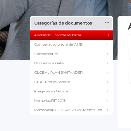
Categorías de documentos
Análisis de Finanzas Públicas
Comparativo predial del AMB
Convocatorias
Docs redes sociales
GLOBAL PLAN SANTANDER
Guía Turística Socorro
Imagenes en General
Memorias FIIT 2018
Memorias INCOTERMS 2020 MasterClass