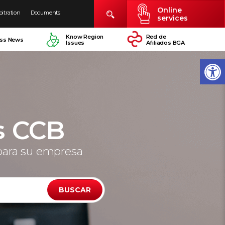
Online
bitration
Documents
services
Know Region
Red de
ess News
Issues
Afiliados BGA
s CCB
para su empresa
BUSCAR