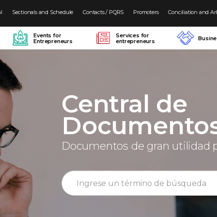
al
Sectionals and Schedule
Contacts / PQRS
Promoters
Conciliation and Ar
Events for
Services for
Busin
Entrepreneurs
entrepreneurs
Central de
Documento
Documentos de gran utilidad 