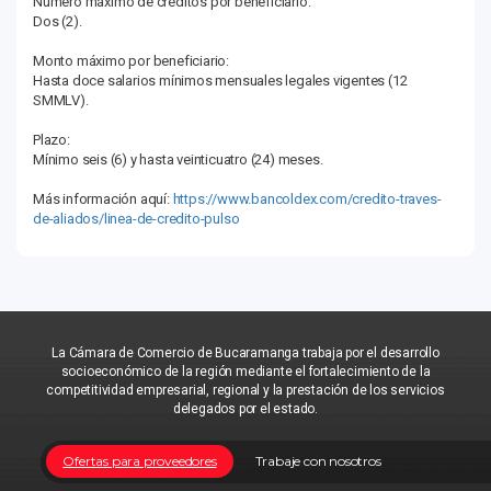
Número máximo de créditos por beneficiario:
Dos (2).
Monto máximo por beneficiario:
Hasta doce salarios mínimos mensuales legales vigentes (12
SMMLV).
Plazo:
Mínimo seis (6) y hasta veinticuatro (24) meses.
Más información aquí:
https://www.bancoldex.com/credito-traves-
de-aliados/linea-de-credito-pulso
La Cámara de Comercio de Bucaramanga trabaja por el desarrollo
socioeconómico de la región mediante el fortalecimiento de la
competitividad empresarial, regional y la prestación de los servicios
delegados por el estado.
Ofertas para proveedores
Trabaje con nosotros