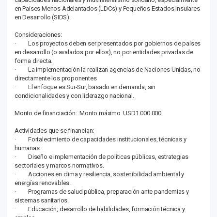
en Países Menos Adelantados (LDCs) y Pequeños Estados Insulares
en Desarrollo (SIDS).
Consideraciones:
· Los proyectos deben ser presentados por gobiernos de países
en desarrollo (o avalados por ellos), no por entidades privadas de
forma directa.
· La implementación la realizan agencias de Naciones Unidas, no
directamente los proponentes
· El enfoque es Sur-Sur, basado en demanda, sin
condicionalidades y con liderazgo nacional.
Monto de financiación: Monto máximo USD1.000.000
Actividades que se financian:
· Fortalecimiento de capacidades institucionales, técnicas y
humanas
· Diseño e implementación de políticas públicas, estrategias
sectoriales y marcos normativos.
· Acciones en clima y resiliencia, sostenibilidad ambiental y
energías renovables.
· Programas de salud pública, preparación ante pandemias y
sistemas sanitarios.
· Educación, desarrollo de habilidades, formación técnica y