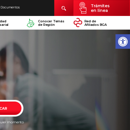
Trámites
Documentos
en línea
idad
Conocer Temás
Red de
arial
de Región
Afiliados BGA
CAR
alquier momento