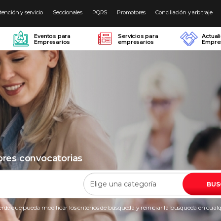
tención y servicio
Seccionales
PQRS
Promotores
Conciliación y arbitraje
Eventos para
Servicios para
Actual
Empresarios
empresarios
Empres
ores convocatorias
BUS
rde que pueda modificar los criterios de búsqueda y reiniciar la búsqueda en cu