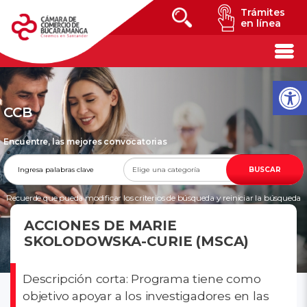
Trámites
en línea
CCB
Encuentre, las mejores convocatorias
BUSCAR
Recuerde que pueda modificar los criterios de búsqueda y reiniciar la búsqueda
en cualquier momento
ACCIONES DE MARIE
SKOLODOWSKA-CURIE (MSCA)
Descripción corta: Programa tiene como
objetivo apoyar a los investigadores en las