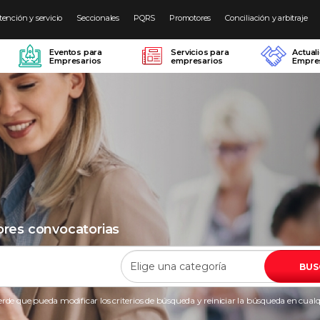
tención y servicio
Seccionales
PQRS
Promotores
Conciliación y arbitraje
Eventos para
Servicios para
Actual
Empresarios
empresarios
Empres
ores convocatorias
BUS
rde que pueda modificar los criterios de búsqueda y reiniciar la búsqueda en cu