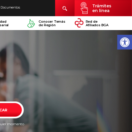
Trámites
Documentos
en línea
idad
Conocer Temás
Red de
arial
de Región
Afiliados BGA
CAR
alquier momento