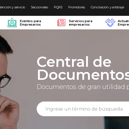
tención y servicio
Seccionales
PQRS
Promotores
Conciliación y arbitraje
Eventos para
Servicios para
Actual
Empresarios
empresarios
Empres
Central de
Documento
Documentos de gran utilidad 