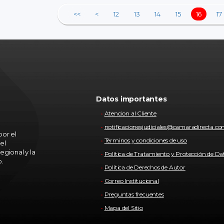
<<
<
12
13
14
15
16
17
Datos importantes
Atencion al Cliente
notificacionesjudiciales@camaradirecta.c
or el
Términos y condiciones de uso
el
egional y la
Política de Tratamiento y Protección de Da
o.
Política de Derechos de Autor
Correo Institucional
Preguntas frecuentes
Mapa del Sitio