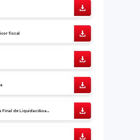
sor fiscal
ia
Final de Liquidaci&oa...