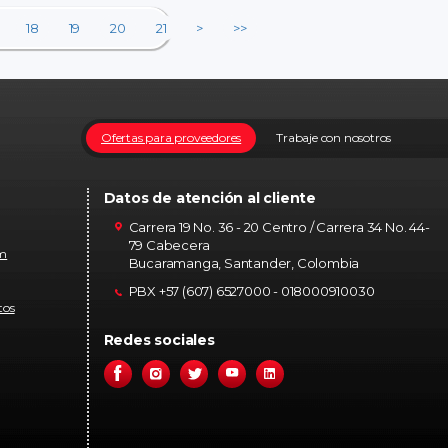
18
19
20
21
>
>>
Ofertas para proveedores
Trabaje con nosotros
Datos de atención al cliente
Carrera 19 No. 36 - 20 Centro / Carrera 34 No. 44-
79 Cabecera
om
Bucaramanga, Santander, Colombia
PBX +57 (607) 6527000 - 018000910030
tos
Redes sociales