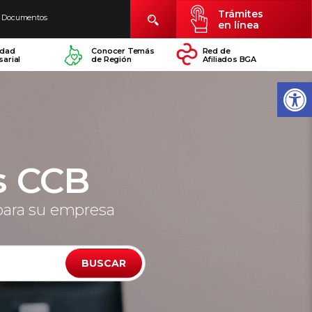
Trámites
Documentos
en línea
idad
Conocer Temás
Red de
arial
de Región
Afiliados BGA
s CCB
para su empresa
BUSCAR