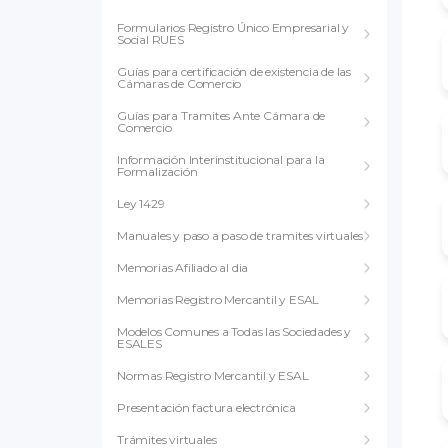
Formularios Registro Único Empresarial y
Social RUES
Guías para certificación de existencia de las
Cámaras de Comercio
Guías para Tramites Ante Cámara de
Comercio
Información Interinstitucional para la
Formalización
Ley 1429
Manuales y paso a paso de tramites virtuales
Memorias Afiliado al dia
Memorias Registro Mercantil y ESAL
Modelos Comunes a Todas las Sociedades y
ESALES
Normas Registro Mercantil y ESAL
Presentación factura electrónica
Trámites virtuales