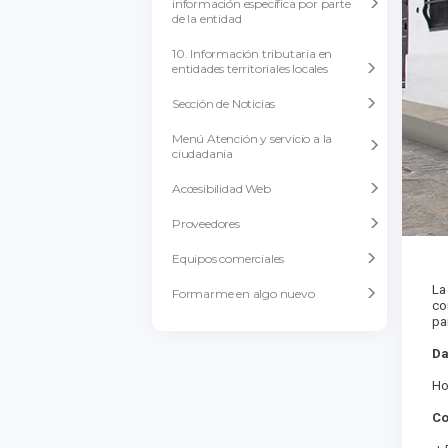
información específica por parte
de la entidad
10. Información tributaria en
entidades territoriales locales
Sección de Noticias
Menú Atención y servicio a la
ciudadania
Accesibilidad Web
Proveedores
Equipos comerciales
La
Formarme en algo nuevo
co
pa
Da
Ho
Co