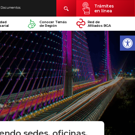
Trámites
Documentos
en línea
idad
Conocer Temás
Red de
arial
de Región
Afiliados BGA
yendo sedes, oficinas,