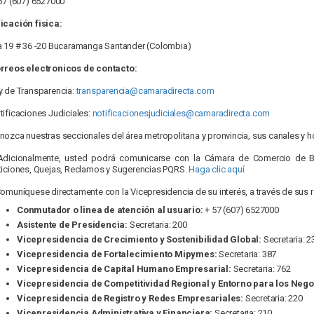
57 (607) 6527000
icación fisica:
a 19 # 36 -20 Bucaramanga Santander (Colombia)
rreos electronicos de contacto:
y de Transparencia:
transparencia@camaradirecta.com
tificaciones Judiciales:
notificacionesjudiciales@camaradirecta.com
nozca nuestras seccionales del área metropolitana y pronvincia, sus canales y ho
Adicionalmente, usted podrá comunicarse con la Cámara de Comercio de Bu
ticiones, Quejas, Reclamos y Sugerencias PQRS.
Haga clic aquí
Comuníquese directamente con la Vicepresidencia de su interés, a través de sus 
Conmutador o linea de atención al usuario:
+ 57 (607) 6527000
Asistente de Presidencia:
Secretaria: 200
Vicepresidencia de Crecimiento y Sostenibilidad Global:
Secretaria: 2
Vicepresidencia de Fortalecimiento Mipymes:
Secretaria: 387
Vicepresidencia de Capital Humano Empresarial:
Secretaria: 762
Vicepresidencia de Competitividad Regional y Entorno para los Nego
Vicepresidencia de Registro y Redes Empresariales:
Secretaria: 220
Vicepresidencia Administrativa y Financiera:
Secretaria: 210