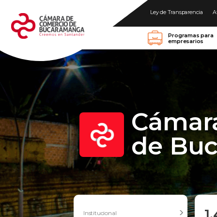
Ley de Transparencia
A
Programas para
empresarios
Cámar
de Bu
1
Institucional