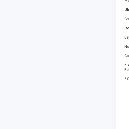
+ 
Ub
Cr
Co
Le
No
Co
* 
Pe
* 