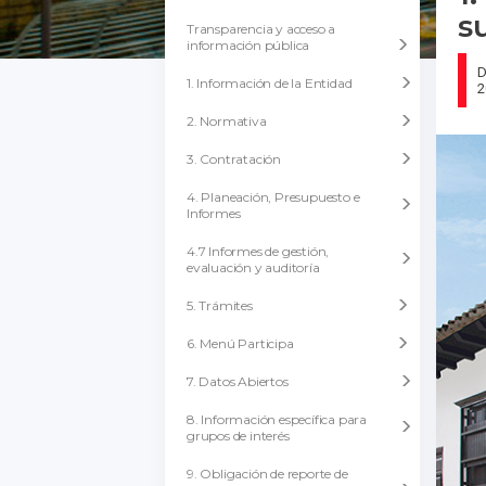
s
Transparencia y acceso a
información pública
D
1. Información de la Entidad
2
2. Normativa
3. Contratación
4. Planeación, Presupuesto e
Informes
4.7 Informes de gestión,
evaluación y auditoría
5. Trámites
6. Menú Participa
7. Datos Abiertos
8. Información específica para
grupos de interés
9. Obligación de reporte de