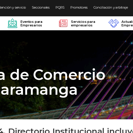
tención y servicio
Seccionales
PQRS
Promotores
Conciliación y arbitraje
Eventos para
Servicios para
Actual
Empresarios
empresarios
Empres
a de Comercio
caramanga
.4. Directorio Institucional inclu