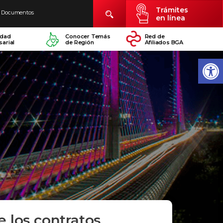
Trámites
Documentos
en línea
idad
Conocer Temás
Red de
arial
de Región
Afiliados BGA
e los contratos