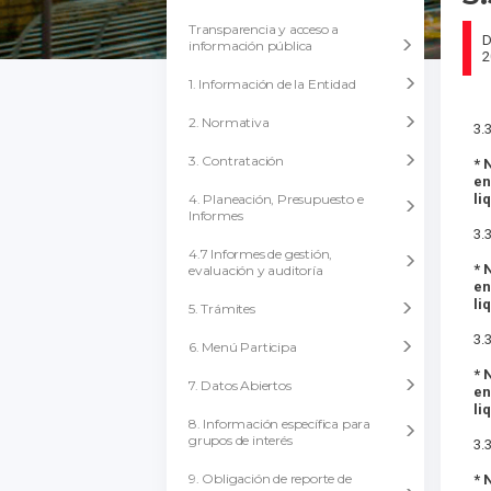
Transparencia y acceso a
D
información pública
2
1. Información de la Entidad
2. Normativa
3.3
3. Contratación
* 
en
4. Planeación, Presupuesto e
li
Informes
3.3
4.7 Informes de gestión,
* 
evaluación y auditoría
en
li
5. Trámites
3.
6. Menú Participa
* 
7. Datos Abiertos
en
li
8. Información específica para
grupos de interés
3.
9. Obligación de reporte de
* 