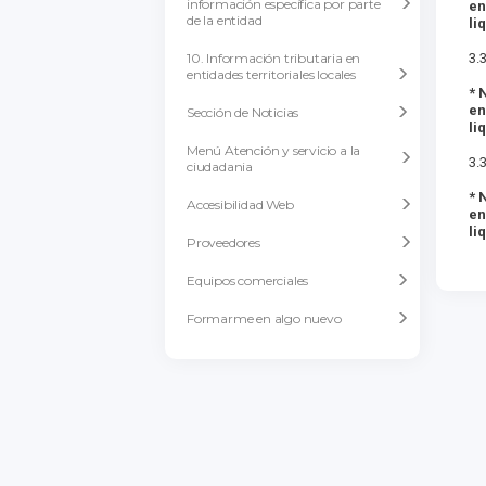
información específica por parte
en
de la entidad
li
10. Información tributaria en
3.
entidades territoriales locales
* 
en
Sección de Noticias
li
Menú Atención y servicio a la
3.
ciudadania
* 
Accesibilidad Web
en
li
Proveedores
Equipos comerciales
Formarme en algo nuevo