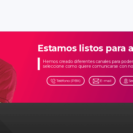
Estamos listos para 
Hemos creado diferentes canales para poder 
seleccione como quiere comunicarse con no
Teléfono (PBX)
E-mail
Se