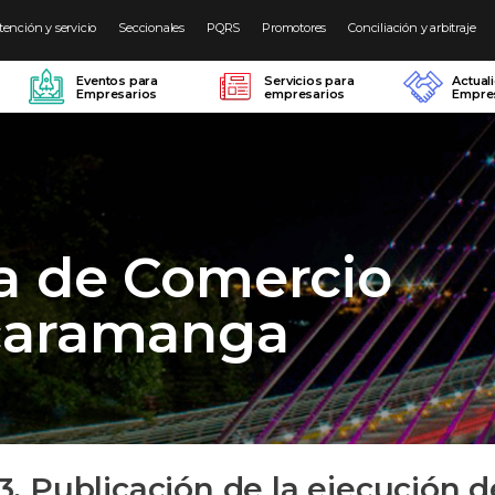
tención y servicio
Seccionales
PQRS
Promotores
Conciliación y arbitraje
Eventos para
Servicios para
Actual
Empresarios
empresarios
Empres
a de Comercio
caramanga
.3. Publicación de la ejecución d