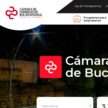
Ley de Transparencia
A
Programas para
empresarios
Cámar
de Bu
3
Institucional