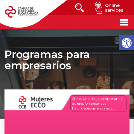
Online
services
Programas para
empresarios
Si eres una mujer empresaria y
quieres fortalecer tus
habilidades gerenciales y
técnicas para seguir creciendo
con tu negocio, este programa
es para ti.