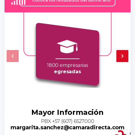
Conoce los resultados del último año
1800 empresarias
egresadas
Mayor Información
PBX +57 (607) 6527000
margarita.sanchez@camaradirecta.com