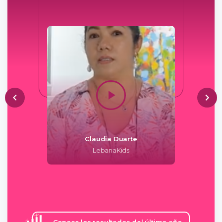
a
Claudia Duarte
B
hop
LebanaKids