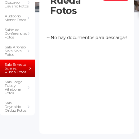
Rueda
Gustavo
Lievano Fotos
Fotos
Auditorio
Menor Fotos
Salón de
Conferencias
Fotos
-- No hay documentos para descargar!
--
Sala Alfonso
Silva Silva
Fotos
Sala Ernesto
Suarez
Rueda Fotos
Sala Jorge
Tubay
Villabona
Fotos
Sala
Reynaldo
Orduz Fotos