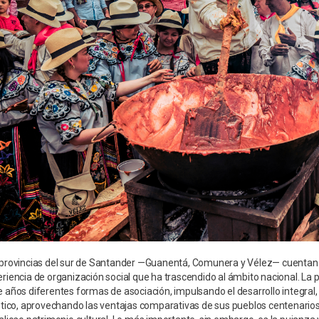
provincias del sur de Santander —Guanentá, Comunera y Vélez— cuentan c
riencia de organización social que ha trascendido al ámbito nacional. La
 años diferentes formas de asociación, impulsando el desarrollo integral, 
stico, aprovechando las ventajas comparativas de sus pueblos centenarios, s