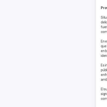
Pro
Situ
deli
fuer
comb
En e
que 
en b
iden
Es i
públ
enfr
ambi
El s
sign
com