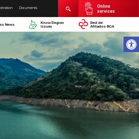
Online
bitration
Documents
services
Know Region
Red de
ess News
Issues
Afiliados BGA