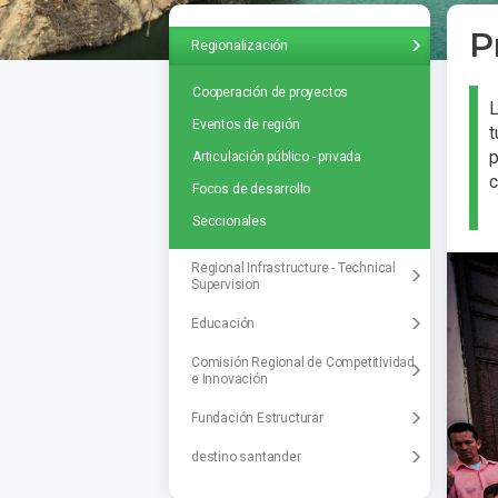
P
Regionalización
Cooperación de proyectos
L
Eventos de región
t
p
Articulación público - privada
c
Focos de desarrollo
Seccionales
Regional Infrastructure - Technical
Supervision
Educación
Comisión Regional de Competitividad
e Innovación
Fundación Estructurar
destino santander