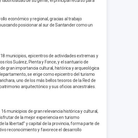
 laboriosidad de su gente, el principal recurso para
llo económico y regional, gracias al trabajo
, buscando posicionar al sur de Santander como un
 18 municipios, epicentros de actividades extremas y
s ríos Suárez, Pienta y Fonce, y el santuario de
e gran importancia cultural, histórica y arqueológica
l departamento, se erige como epicentro del turismo
richara, uno de los más bellos tesoros de la Red de
atrimonio arquitectónico y sus oficios ancestrales.
6 municipios de gran relevancia histórica y cultural,
sfrutar de la mejor experiencia en turismo
la libertad” y capital de la provincia, forma parte de
tivo reconocimiento y favorece el desarrollo