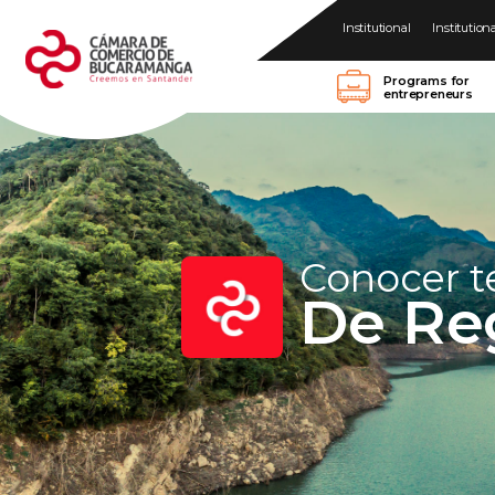
Institutional
Institution
Programs for
entrepreneurs
Conocer 
De Re