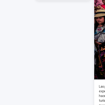
Las 
expe
hace
turí