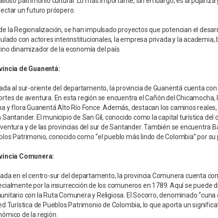
alioso patrimonio cultural. Lo más importante, sin embargo, es la pujanza y
ectar un futuro próspero.
e la Regionalización, se han impulsado proyectos que potencian el desarro
culado con actores interinstitucionales, la empresa privada y la academia
ino dinamizador de la economía del país.
vincia de Guanentá:
ada al sur-oriente del departamento, la provincia de Guanentá cuenta con
rtes de aventura. En esta región se encuentra el Cañón del Chicamocha, lo
a y flora Guanentá Alto Río Fonce. Además, destacan los caminos reales, d
 Santander. El municipio de San Gil, conocido como la capital turística de
ventura y de las provincias del sur de Santander. También se encuentra Ba
los Patrimonio, conocido como “el pueblo más lindo de Colombia” por su p
vincia Comunera:
ada en el centro-sur del departamento, la provincia Comunera cuenta con 1
cialmente por la insurrección de los comuneros en 1789. Aquí se puede di
nitario con la Ruta Comunera y Religiosa. El Socorro, denominado “cuna de 
ed Turística de Pueblos Patrimonio de Colombia, lo que aporta un significa
ómico de la región.