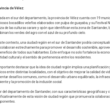
vincia de Vélez:
ada en el sur del departamento, la provincia de Vélez cuenta con 19 munici
ciosos bocadillos veleños elaborados con pulpa de guayaba, y su Festival N
za de las culturas carare y opón que identifican esta zona de Santander,
inan los verdes del agro con el azul de su profundo cielo.
ste contexto, una ciudad región en el sur de Santander podría conceptu
colaboran estrechamente para promover el desarrollo sostenible, aprovech
eneficio de todos sus habitantes. Este enfoque no solo fortalece la econo
tidad cultural y el sentido de pertenencia entre los residentes.
mportante destacar que la idea de ciudad región implica una planificación 
icos entre distintas localidades, con el objetivo de mejorar la calidad de 
entar desafíos comunes, como el desarrollo urbano equilibrado, la infrae
ente y la promoción de la inclusión social.
ur del departamento de Santander, con sus características geográficas y cu
ificativamente de esta visión de ciudad región que promueva la colaboració
ponentes.