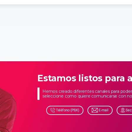
Estamos listos para 
Hemos creado diferentes canales para poder 
seleccione como quiere comunicarse con no
Teléfono (PBX)
E-mail
Sec