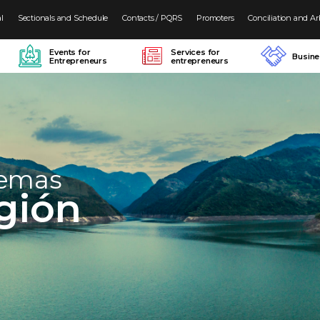
al
Sectionals and Schedule
Contacts / PQRS
Promoters
Conciliation and Ar
Events for
Services for
Busin
Entrepreneurs
entrepreneurs
temas
gión