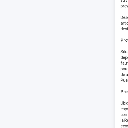
su v
proy
Desd
arti
dest
Pro
Situ
depo
faun
para
de a
Pueb
Pro
Ubic
espe
comu
la R
econ